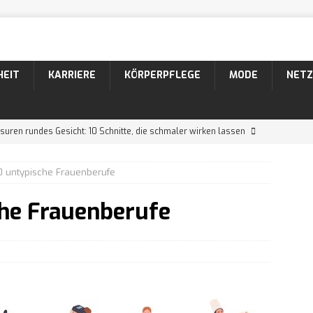
HEIT
KARRIERE
KÖRPERPFLEGE
MODE
NETZ
suren rundes Gesicht: 10 Schnitte, die schmaler wirken lassen
0 untypische Frauenberufe
suren dünnes Haar: 10 Schnitte, die volleres Haar zaubern
che Frauenberufe
suren Männer: 10 coole Varianten für lockiges Haar
26 Bartformen mit Namen und Bildern
KÖRPERPFLEGE
 Der markante Bartstyle mit Schnurrbart
KÖRPERPFLEGE