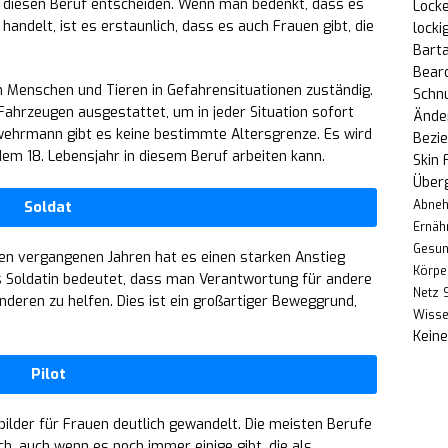
für diesen Beruf entscheiden. Wenn man bedenkt, dass es
Locke
handelt, ist es erstaunlich, dass es auch Frauen gibt, die
locki
Bart
Bear
n Menschen und Tieren in Gefahrensituationen zuständig.
Schn
ahrzeugen ausgestattet, um in jeder Situation sofort
Änder
rwehrmann gibt es keine bestimmte Altersgrenze. Es wird
Bezi
dem 18. Lebensjahr in diesem Beruf arbeiten kann.
Skin 
Über
Abne
Soldat
Ernäh
Gesun
den vergangenen Jahren hat es einen starken Anstieg
Körpe
ls Soldatin bedeutet, dass man Verantwortung für andere
Netz
nderen zu helfen. Dies ist ein großartiger Beweggrund,
Wiss
Kein
Pilot
nbilder für Frauen deutlich gewandelt. Die meisten Berufe
ch, auch wenn es noch immer einige gibt, die als