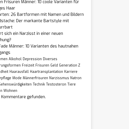
n Frisuren Männer: 10 coole Varianten für
ges Haar
arten: 26 Bartformen mit Namen und Bildern
dstache: Der markante Bartstyle mit
urrbart
t sich ein Narzisst in einer neuen
ehung?
Fade Männer: 10 Varianten des hautnahen
gangs
hmen
Alkohol
Depression
Diverses
rungsformen
Freizeit
Frisuren
Geld
Generation Z
dheit
Haarausfall
Haartransplantation
Karriere
rpflege
Mode
Männerfrisuren
Narzissmus
Natron
Sehenswürdigkeiten
Technik
Testosteron
Tiere
en
Wohnen
e Kommentare gefunden.