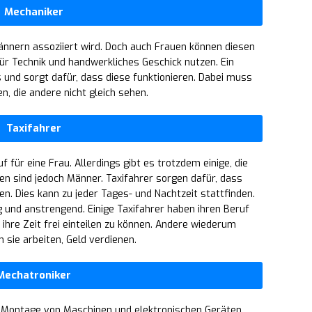
Mechaniker
Männern assoziiert wird. Doch auch Frauen können diesen
ür Technik und handwerkliches Geschick nutzen. Ein
und sorgt dafür, dass diese funktionieren. Dabei muss
n, die andere nicht gleich sehen.
Taxifahrer
f für eine Frau. Allerdings gibt es trotzdem einige, die
en sind jedoch Männer. Taxifahrer sorgen dafür, dass
n. Dies kann zu jeder Tages- und Nachtzeit stattfinden.
g und anstrengend. Einige Taxifahrer haben ihren Beruf
 ihre Zeit frei einteilen zu können. Andere wiederum
sie arbeiten, Geld verdienen.
Mechatroniker
er Montage von Maschinen und elektronischen Geräten