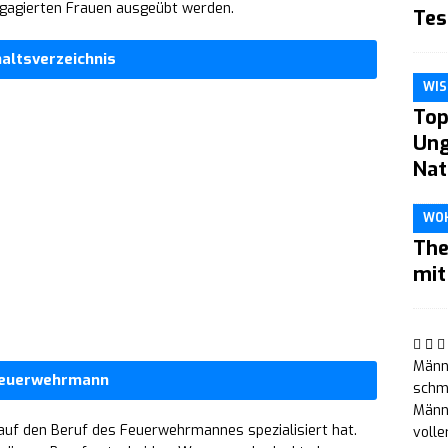
ngagierten Frauen ausgeübt werden.
Tes
haltsverzeichnis
WIS
Top
Ung
Nat
WO
The
mit
Männe
euerwehrmann
schm
Männe
 auf den Beruf des Feuerwehrmannes spezialisiert hat.
volle