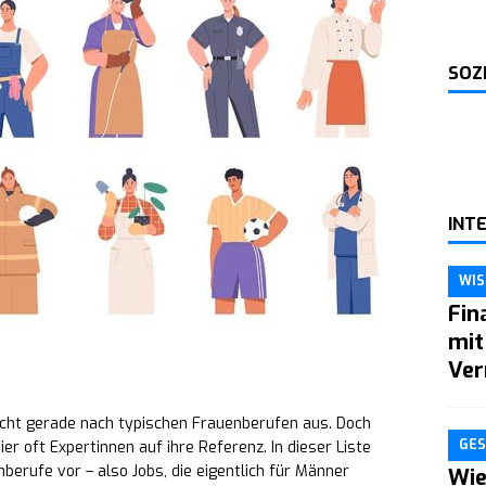
SOZ
INT
WIS
Fin
mit
Ver
icht gerade nach typischen Frauenberufen aus. Doch
GES
r oft Expertinnen auf ihre Referenz. In dieser Liste
nberufe vor – also Jobs, die eigentlich für Männer
Wie