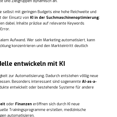
te und Zielgruppen dynamisch an.
e selbst mit geringen Budgets eine hohe Reichweite und
t der Einsatz von
KI in der Suchmaschinenoptimierung
:
en dabei, Inhalte präzise auf relevante Keywords
Error.
malem Aufwand. Wer sein Marketing automatisiert, kann
cklung konzentrieren und den Markteintritt deutlich
elle entwickeln mit KI
ähigkeit zur Automatisierung. Dadurch entstehen völlig neue
n lassen. Besonders interessant sind sogenannte
AI-as-a-
rodukte entwickelt oder bestehende Systeme für andere
eit
oder
Finanzen
eröffnen sich durch KI neue
duelle Trainingsprogramme erstellen, medizinische
gen automatisieren.