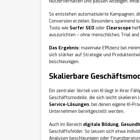
Nutzerverhalten und passen Anzeigen, Inhal
So entstehen automatisierte Kampagnen, di
Conversion erzielen. Besonders spannend is
Tools wie
Surfer SEO
oder
Clearscope
helf
auszurichten – ohne menschliches Trial and 
Das Ergebnis:
maximale Effizienz bei mini
sich stärker auf Strategie und Produktentwi
beschleunigen.
Skalierbare Geschäftsmod
Ein zentraler Vorteil von KI liegt in ihrer F
Geschäftsmodelle, die sich leicht skaliere
Service-Lösungen
, bei denen eigene KI-P
Unternehmen bereitgestellt werden.
Auch im Bereich
digitale Bildung
,
Gesundh
Geschäftsfelder. So lassen sich etwa indivi
Analysen beschleunigen oder Finanzberatun