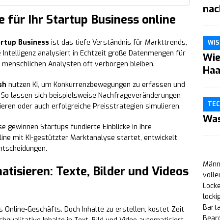
nac
 für Ihr Startup Business online
artup Business
ist das tiefe Verständnis für Markttrends,
WIS
Intelligenz analysiert in Echtzeit große Datenmengen für
Wie
 menschlichen Analysten oft verborgen bleiben.
Haa
sh
nutzen KI, um Konkurrenzbewegungen zu erfassen und
So lassen sich beispielsweise Nachfrageveränderungen
TEC
ieren oder auch erfolgreiche Preisstrategien simulieren.
Was
 gewinnen Startups fundierte Einblicke in ihre
line mit KI-gestützter Marktanalyse startet, entwickelt
ntscheidungen.
Männe
tisieren: Texte, Bilder und Videos
volle
Locke
locki
Bart
 Online-Geschäfts. Doch Inhalte zu erstellen, kostet Zeit
Bear