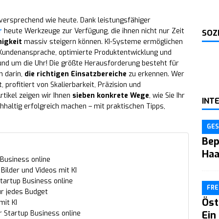
lversprechend wie heute. Dank leistungsfähiger
r
heute Werkzeuge zur Verfügung, die ihnen nicht nur Zeit
SOZ
igkeit
massiv steigern können. KI-Systeme ermöglichen
 Kundenansprache, optimierte Produktentwicklung und
und um die Uhr! Die größte Herausforderung besteht für
n darin,
die richtigen Einsatzbereiche
zu erkennen. Wer
, profitiert von Skalierbarkeit, Präzision und
tikel zeigen wir Ihnen
sieben konkrete Wege
, wie Sie Ihr
INT
chhaltig erfolgreich machen – mit praktischen Tipps,
GES
Bep
Haa
 Business online
Bilder und Videos mit KI
tartup Business online
FRE
ür jedes Budget
Öst
mit KI
Ihr Startup Business online
Ein