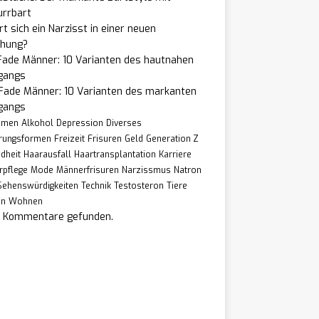
urrbart
t sich ein Narzisst in einer neuen
ehung?
Fade Männer: 10 Varianten des hautnahen
gangs
 Fade Männer: 10 Varianten des markanten
gangs
hmen
Alkohol
Depression
Diverses
rungsformen
Freizeit
Frisuren
Geld
Generation Z
dheit
Haarausfall
Haartransplantation
Karriere
rpflege
Mode
Männerfrisuren
Narzissmus
Natron
Sehenswürdigkeiten
Technik
Testosteron
Tiere
en
Wohnen
e Kommentare gefunden.