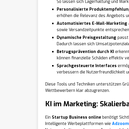
So lassen sich Lagerhaltung und Mark
Personalisierte Produktempfehlu
erhöhen die Relevanz des Angebots u
Automatisiertes E-Mail-Marketing
sowie Versandzeitpunkte entsprechend 
Dynamische Preisgestaltung
passt 
Dadurch lassen sich Umsatzpotenzial
Betrugsprävention durch KI
erkennt
können finanzielle Schäden effektiv v
Sprachgesteuerte Interfaces
ermögl
verbessern die Nutzerfreundlichkeit 
Diese Tools und Techniken unterstützen Grü
Wettbewerbern klar abzugrenzen.
KI im Marketing: Skalier
Ein
Startup Business online
benötigt Sichtb
Intelligente Werbeplattformen wie
Adzoom