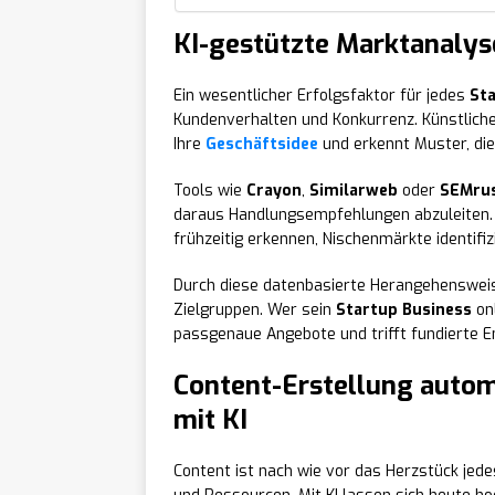
KI-gestützte Marktanalyse
Ein wesentlicher Erfolgsfaktor für jedes
St
Kundenverhalten und Konkurrenz. Künstliche 
Ihre
Geschäftsidee
und erkennt Muster, die
Tools wie
Crayon
,
Similarweb
oder
SEMru
daraus Handlungsempfehlungen abzuleiten. 
frühzeitig erkennen, Nischenmärkte identifiz
Durch diese datenbasierte Herangehensweise
Zielgruppen. Wer sein
Startup Business
on
passgenaue Angebote und trifft fundierte E
Content-Erstellung automa
mit KI
Content ist nach wie vor das Herzstück jedes