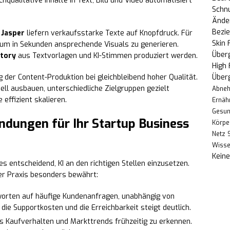
hqualitative Inhalte in Text, Bild und Video automatisiert
Schn
Änder
Bezi
r
Jasper
liefern verkaufsstarke Texte auf Knopfdruck. Für
Skin 
 um in Sekunden ansprechende Visuals zu generieren.
Über
ctory
aus Textvorlagen und KI-Stimmen produziert werden.
High
der Content-Produktion bei gleichbleibend hoher Qualität.
Über
ll ausbauen, unterschiedliche Zielgruppen gezielt
Abne
e effizient skalieren.
Ernäh
Gesun
dungen für Ihr Startup Business
Körpe
Netz
Wiss
Kein
es entscheidend, KI an den richtigen Stellen einzusetzen.
er Praxis besonders bewährt:
orten auf häufige Kundenanfragen, unabhängig von
die Supportkosten und die Erreichbarkeit steigt deutlich.
es Kaufverhalten und Markttrends frühzeitig zu erkennen.