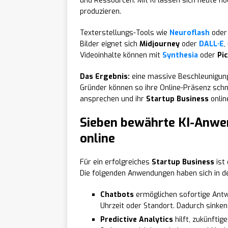
und Ressourcen. Mit KI lassen sich heute hoc
produzieren.
Texterstellungs-Tools wie
Neuroflash
ode
Bilder eignet sich
Midjourney
oder
DALL·E
,
Videoinhalte können mit
Synthesia
oder
Pi
Das Ergebnis:
eine massive Beschleunigung 
Gründer können so ihre Online-Präsenz schne
ansprechen und ihr
Startup Business
onlin
Sieben bewährte KI-Anwen
online
Für ein erfolgreiches
Startup Business
ist 
Die folgenden Anwendungen haben sich in d
Chatbots
ermöglichen sofortige Antw
Uhrzeit oder Standort. Dadurch sinken 
Predictive Analytics
hilft, zukünftig