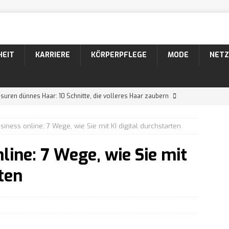
HEIT
KARRIERE
KÖRPERPFLEGE
MODE
NETZ
suren dünnes Haar: 10 Schnitte, die volleres Haar zaubern
siness online: 7 Wege, wie Sie mit KI digital durchstarten
suren Männer: 10 coole Varianten für lockiges Haar
line: 7 Wege, wie Sie mit
26 Bartformen mit Namen und Bildern
KÖRPERPFLEGE
rten
 Der markante Bartstyle mit Schnurrbart
KÖRPERPFLEGE
ein Narzisst in einer neuen Beziehung?
WISSEN