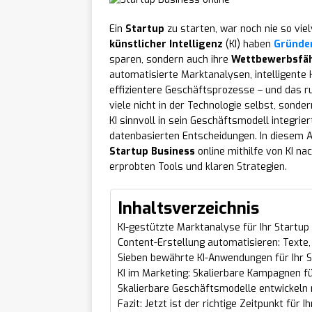
Ein
Startup
zu starten, war noch nie so vie
künstlicher Intelligenz
(KI) haben
Gründe
sparen, sondern auch ihre
Wettbewerbsfäh
automatisierte Marktanalysen, intelligente
effizientere Geschäftsprozesse – und das r
viele nicht in der Technologie selbst, sonder
KI sinnvoll in sein Geschäftsmodell integriert
datenbasierten Entscheidungen. In diesem Ar
Startup Business
online mithilfe von KI na
erprobten Tools und klaren Strategien.
Inhaltsverzeichnis
KI-gestützte Marktanalyse für Ihr Startup
Content-Erstellung automatisieren: Texte, 
Sieben bewährte KI-Anwendungen für Ihr S
KI im Marketing: Skalierbare Kampagnen f
Skalierbare Geschäftsmodelle entwickeln 
Fazit: Jetzt ist der richtige Zeitpunkt für 