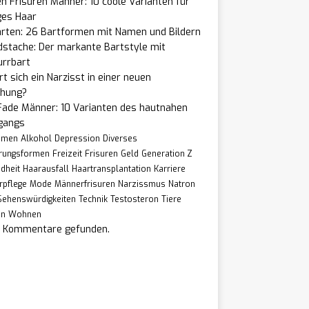
n Frisuren Männer: 10 coole Varianten für
ges Haar
arten: 26 Bartformen mit Namen und Bildern
dstache: Der markante Bartstyle mit
urrbart
t sich ein Narzisst in einer neuen
ehung?
Fade Männer: 10 Varianten des hautnahen
gangs
hmen
Alkohol
Depression
Diverses
rungsformen
Freizeit
Frisuren
Geld
Generation Z
dheit
Haarausfall
Haartransplantation
Karriere
rpflege
Mode
Männerfrisuren
Narzissmus
Natron
Sehenswürdigkeiten
Technik
Testosteron
Tiere
en
Wohnen
e Kommentare gefunden.