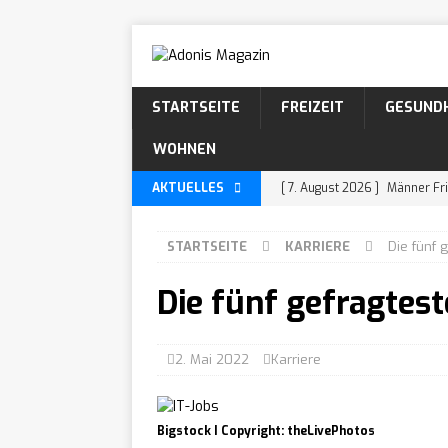
STARTSEITE
FREIZEIT
GESUND
WOHNEN
AKTUELLES
[ 7. August 2026 ]
Männer Fri
KÖRPERPFLEGE
STARTSEITE
KARRIERE
Die fünf 
[ 5. August 2026 ]
Männer Fri
Die fünf gefragtest
WISSEN
[ 4. August 2026 ]
Locken Fri
KÖRPERPFLEGE
2. Mai 2022
Karriere
[ 30. Juli 2026 ]
Bartarten: 
[ 29. Juli 2026 ]
Beardstache:
Bigstock I Copyright: theLivePhotos