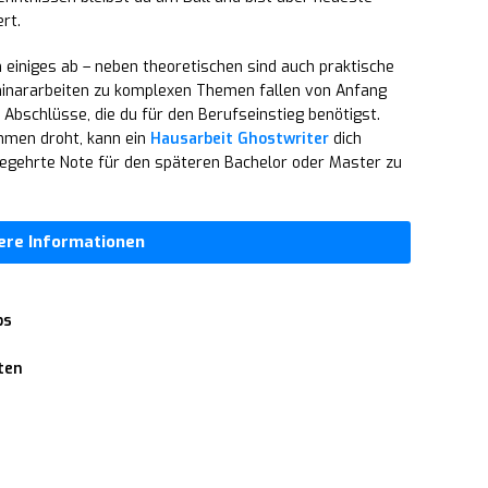
rt.
 einiges ab – neben theoretischen sind auch praktische
minararbeiten zu komplexen Themen fallen von Anfang
n Abschlüsse, die du für den Berufseinstieg benötigst.
hmen droht, kann ein
Hausarbeit Ghostwriter
dich
e begehrte Note für den späteren Bachelor oder Master zu
ere Informationen
bs
ten