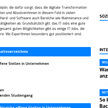
ziplin, die dafür sorgt, dass die digitale Transformation
ten und Absolventinnen in diesem Feld in vielen
SOZ
n Hard- und Software auch Bereiche wie Maintenance und
gkeiten ab. Grundsätzlich gilt, das IT-Jobs eine gute
esamt guten Möglichkeiten gibt es einige IT-Jobs, die
re. Wo ExpertInnen besonders gut positioniert sind,
INT
haltsverzeichnis
WIS
ffene Stellen in Unternehmen
War
anz
ren
NE
senden Studiengang
So 
Bac
hlreiche offene Stellen in Unternehmen