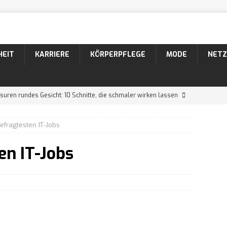
HEIT
KARRIERE
KÖRPERPFLEGE
MODE
NETZ
suren rundes Gesicht: 10 Schnitte, die schmaler wirken lassen
gefragtesten IT-Jobs
suren dünnes Haar: 10 Schnitte, die volleres Haar zaubern
en IT-Jobs
suren Männer: 10 coole Varianten für lockiges Haar
26 Bartformen mit Namen und Bildern
KÖRPERPFLEGE
 Der markante Bartstyle mit Schnurrbart
KÖRPERPFLEGE