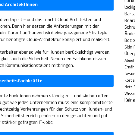
Locke
ud ArchitektInnen
locki
Bart
d verlagert – und das macht Cloud Architekten und
Bear
tionen. Denn hier setzen die Anforderungen mit der
Schn
in. Darauf aufbauend wird eine passgenaue Strategie
Änder
ür benötigte Cloud-Architektur konzipiert und realisiert.
Bezi
Skin 
itarbeiter ebenso wie für Kunden berücksichtigt werden,
Über
igkeit auch die Sicherheit. Neben den Fachkenntnissen
Abne
ch Kommunikationstalent mitbringen.
Ernäh
Gesun
cherheitsfachkräfte
Körpe
Netz
Wiss
ante Funktionen nehmen ständig zu – und sie betreffen
Kein
 So gut wie jedes Unternehmen muss eine kompromittierte
rechtzeitig Vorkehrungen für den Schutz von Kunden- und
 Sicherheitsbereich gehören zu den gesuchten und gut
 stärker gefragten IT-Jobs.