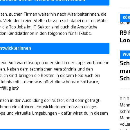
ten, suchen Firmen weiterhin nach MitarbeiterInnen, die
KÖR
. Viele der freien Stellen lassen sich dabei nur mit Mühe
r die Top-Jobs im IT-Sektor sind auch die Ansprüche
R9 
en KandidatInnen in den folgenden fünf IT-Jobs.
Loo
ntwicklerInnen
WO
Sch
 neue Softwarelösungen oder sind in der Lage, vorhandene
en. Neben dem technischen Verständnis und den
man
ich sind, bringen die Besten in diesem Feld auch ein
Sch
lebnis mit – denn was nützt die schönste Software,
ällig ist?
zen in der Ausbildung der Nutzer, sind sehr gefragt,
Männe
hmen einzuführen. Entwicklerinnen müssen einiges
schm
ps und virtuelle Umgebungen – dafür wirst du in diesem
Männe
volle