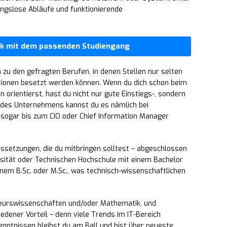
ungslose Abläufe und funktionierende
tik mit dem passenden Studiengang
n zu den gefragten Berufen, in denen Stellen nur selten
tionen besetzt werden können. Wenn du dich schon beim
en orientierst, hast du nicht nur gute Einstiegs-, sondern
 des Unternehmens kannst du es nämlich bei
 sogar bis zum CIO oder Chief Information Manager
ssetzungen, die du mitbringen solltest – abgeschlossen
rsität oder Technischen Hochschule mit einem Bachelor
nem B.Sc. oder M.Sc., was technisch-wissenschaftlichen
eurswissenschaften und/oder Mathematik, und
dener Vorteil – denn viele Trends im IT-Bereich
nntnissen bleibst du am Ball und bist über neueste