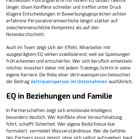
Fachwissen. Führungskräfte mit hohem EQ binden Talente
länger, lösen Konflikte schneller und treffen unter Druck
klügere Entscheidungen. In Bewerbungsgesprächen achten
erfahrene Personalverantwortliche längst stärker auf
zwischenmenschliche Kompetenz als auf den
Notendurchschnitt.
Auch im Team zeigt sich der Effekt. Mitarbeiter mit
ausgeprägtem EQ wirken stabilisierend, weil sie Spannungen
früh erkennen und entschärfen. Wer sich beruflich entwickeln
möchte, investiert daher mit jedem Trainings-Schritt in seine
eigene Karriere. Die Rolle einer Vertrauensperson beleuchtet
der Beitrag
Vertrauensperson im Unternehmen
ausführlich.
EQ in Beziehungen und Familie
In Partnerschaften zeigt sich emotionale Intelligenz
besonders deutlich. Wer Konflikte ohne Vorwurfshaltung
führt, schafft Sicherheit. Wer eigene Bedürfnisse klar
formuliert, vermeidet Missverständnisse. Wer die Gefühle
des Partners ernst nimmt, ohne sich selbst aufzugeben, baut