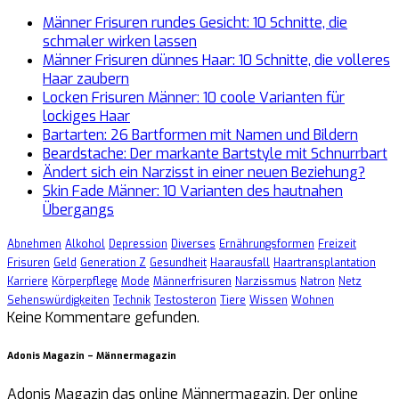
Männer Frisuren rundes Gesicht: 10 Schnitte, die
schmaler wirken lassen
Männer Frisuren dünnes Haar: 10 Schnitte, die volleres
Haar zaubern
Locken Frisuren Männer: 10 coole Varianten für
lockiges Haar
Bartarten: 26 Bartformen mit Namen und Bildern
Beardstache: Der markante Bartstyle mit Schnurrbart
Ändert sich ein Narzisst in einer neuen Beziehung?
Skin Fade Männer: 10 Varianten des hautnahen
Übergangs
Abnehmen
Alkohol
Depression
Diverses
Ernährungsformen
Freizeit
Frisuren
Geld
Generation Z
Gesundheit
Haarausfall
Haartransplantation
Karriere
Körperpflege
Mode
Männerfrisuren
Narzissmus
Natron
Netz
Sehenswürdigkeiten
Technik
Testosteron
Tiere
Wissen
Wohnen
Keine Kommentare gefunden.
Adonis Magazin – Männermagazin
Adonis Magazin das online Männermagazin. Der online