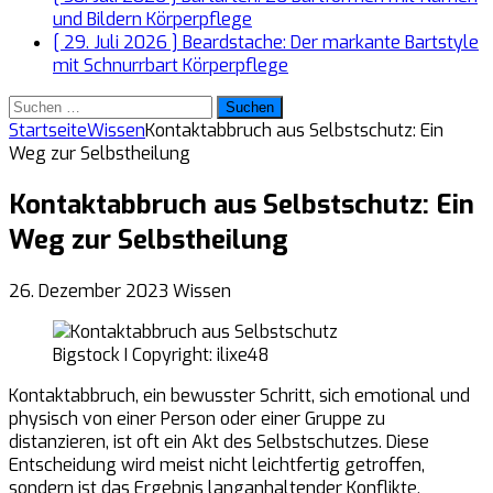
und Bildern
Körperpflege
[ 29. Juli 2026 ]
Beardstache: Der markante Bartstyle
mit Schnurrbart
Körperpflege
Suchen
nach:
Startseite
Wissen
Kontaktabbruch aus Selbstschutz: Ein
Weg zur Selbstheilung
Kontaktabbruch aus Selbstschutz: Ein
Weg zur Selbstheilung
26. Dezember 2023
Wissen
Bigstock I Copyright: ilixe48
Kontaktabbruch, ein bewusster Schritt, sich emotional und
physisch von einer Person oder einer Gruppe zu
distanzieren, ist oft ein Akt des Selbstschutzes. Diese
Entscheidung wird meist nicht leichtfertig getroffen,
sondern ist das Ergebnis langanhaltender Konflikte,