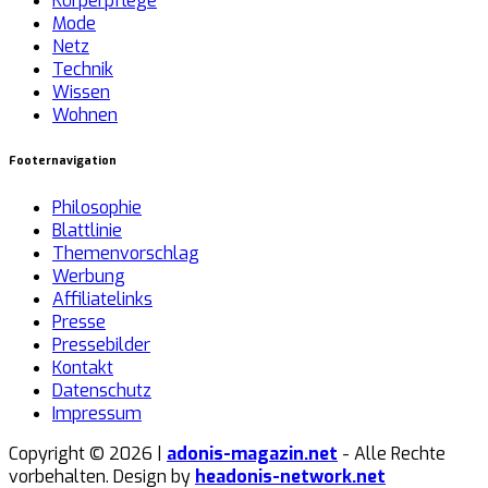
Körperpflege
Mode
Netz
Technik
Wissen
Wohnen
Footernavigation
Philosophie
Blattlinie
Themenvorschlag
Werbung
Affiliatelinks
Presse
Pressebilder
Kontakt
Datenschutz
Impressum
Copyright © 2026 |
adonis-magazin.net
- Alle Rechte
vorbehalten. Design by
headonis-network.net