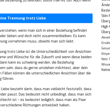
die Beziehung zu beenden, sollte man es tun. Auch wenn
Änder
Bezi
Skin 
eine Trennung trotz Liebe
Über
High
u verstehen, wenn man sich in einer Beziehung befindet
Über
ander lieben und doch nicht zusammenbleiben. Es kann
Abne
nung vornehmen muss, obwohl man sich liebt.
Ernäh
Gesun
ung trotz Liebe ist die Unterschiedlichkeit von Ansichten
Körpe
äume und Wünsche für die Zukunft und wenn diese beiden
Netz
 dann kann es schwierig werden, die Beziehung
Wiss
rem sein, dass du gerne umziehen möchtest, aber dein
Kein
en Fällen können die unterschiedlichen Ansichten über die
g führen.
 Liebe besteht darin, dass man vielleicht feststellt, dass
der passt. Das bedeutet nicht unbedingt, dass man sich
chlecht ist – es bedeutet lediglich, dass man als Paar
 verschiedene Richtungen entwickelt haben.