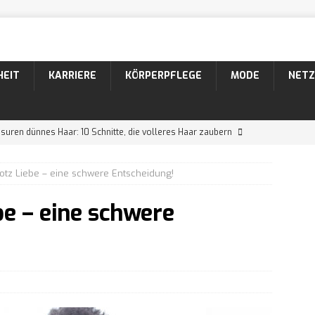
HEIT
KARRIERE
KÖRPERPFLEGE
MODE
NETZ
suren dünnes Haar: 10 Schnitte, die volleres Haar zaubern
otz Liebe – eine schwere Entscheidung!
suren Männer: 10 coole Varianten für lockiges Haar
be – eine schwere
26 Bartformen mit Namen und Bildern
KÖRPERPFLEGE
 Der markante Bartstyle mit Schnurrbart
KÖRPERPFLEGE
ein Narzisst in einer neuen Beziehung?
WISSEN