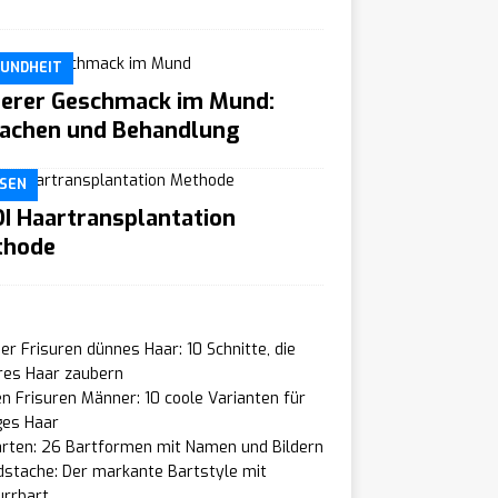
UNDHEIT
terer Geschmack im Mund:
achen und Behandlung
SEN
I Haartransplantation
thode
r Frisuren dünnes Haar: 10 Schnitte, die
res Haar zaubern
n Frisuren Männer: 10 coole Varianten für
ges Haar
arten: 26 Bartformen mit Namen und Bildern
dstache: Der markante Bartstyle mit
urrbart