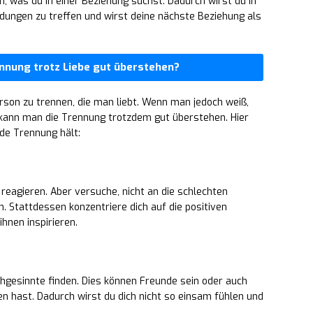
 was du in einer Beziehung suchst. Dadurch wirst du in
idungen zu treffen und wirst deine nächste Beziehung als
nnung trotz Liebe gut überstehen?
erson zu trennen, die man liebt. Wenn man jedoch weiß,
t, kann man die Trennung trotzdem gut überstehen. Hier
nde Trennung hält:
 reagieren. Aber versuche, nicht an die schlechten
. Stattdessen konzentriere dich auf die positiven
hnen inspirieren.
chgesinnte finden. Dies können Freunde sein oder auch
n hast. Dadurch wirst du dich nicht so einsam fühlen und
.