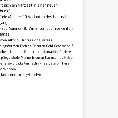
t sich ein Narzisst in einer neuen
ehung?
Fade Männer: 10 Varianten des hautnahen
gangs
 Fade Männer: 10 Varianten des markanten
gangs
hmen
Alkohol
Depression
Diverses
rungsformen
Freizeit
Frisuren
Geld
Generation Z
dheit
Haarausfall
Haartransplantation
Karriere
rpflege
Mode
Männerfrisuren
Narzissmus
Natron
Sehenswürdigkeiten
Technik
Testosteron
Tiere
en
Wohnen
e Kommentare gefunden.