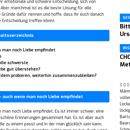
ehr emotionale und schwere Entscheidung, sich von
Aber manchmal ist es die beste Lösung für alle
ge Gründe dafür nennen und hoffe, dass ihr euch danach
GES
ge Entscheidung treffen könnt.
Bit
Urs
haltsverzeichnis
WIS
n man noch Liebe empfindet
CHO
e
 die schwerste
Me
ebe gut überstehen?
otzdem probieren, weiterhin zusammenzubleiben?
Männe
- auch wenn man noch Liebe empfindet
volle
Locke
locki
man noch Liebe empfindet. Es ist immer schwer, eine
Bart
e schöne Erinnerungen gesammelt hat. Es ist aber auch
Bear
die zu einem passt und in der man glücklich sein kann.
Schn