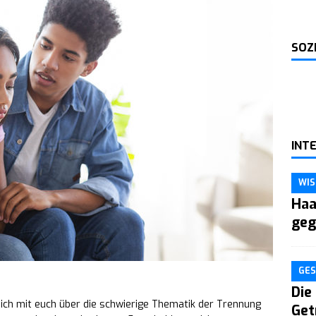
SOZ
INT
WIS
Haa
geg
GES
Die
 ich mit euch über die schwierige Thematik der Trennung
Get