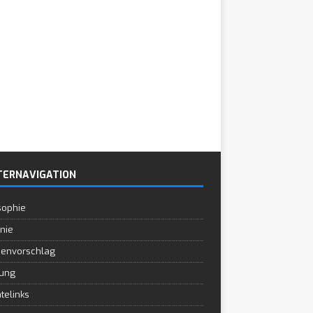
TERNAVIGATION
sophie
inie
envorschlag
ung
atelinks