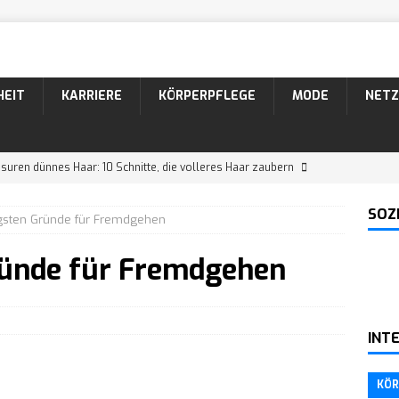
HEIT
KARRIERE
KÖRPERPFLEGE
MODE
NETZ
suren dünnes Haar: 10 Schnitte, die volleres Haar zaubern
SOZ
igsten Gründe für Fremdgehen
suren Männer: 10 coole Varianten für lockiges Haar
ründe für Fremdgehen
26 Bartformen mit Namen und Bildern
KÖRPERPFLEGE
 Der markante Bartstyle mit Schnurrbart
KÖRPERPFLEGE
INT
ein Narzisst in einer neuen Beziehung?
WISSEN
KÖR