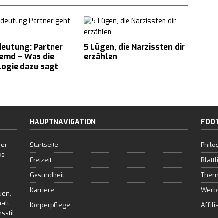
eutung: Partner
5 Lügen, die Narzissten dir
remd – Was die
erzählen
logie dazu sagt
HAUPTNAVIGATION
FOO
Der
Startseite
Philo
ks
Freizeit
Blattl
Gesundheit
Them
Karriere
Werb
uen,
alt,
Körperpflege
Affili
sstil,