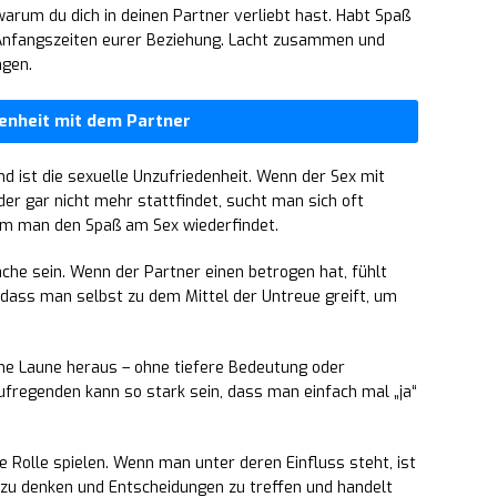
warum du dich in deinen Partner verliebt hast. Habt Spaß
n Anfangszeiten eurer Beziehung. Lacht zusammen und
ngen.
enheit mit dem Partner
d ist die sexuelle Unzufriedenheit. Wenn der Sex mit
der gar nicht mehr stattfindet, sucht man sich oft
em man den Spaß am Sex wiederfindet.
he sein. Wenn der Partner einen betrogen hat, fühlt
 dass man selbst zu dem Mittel der Untreue greift, um
ne Laune heraus – ohne tiefere Bedeutung oder
fregenden kann so stark sein, dass man einfach mal „ja“
e Rolle spielen. Wenn man unter deren Einfluss steht, ist
 zu denken und Entscheidungen zu treffen und handelt