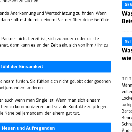
d anderem zu suchen.
GES
Was
hlende Anerkennung und Wertschätzung zu finden. Wenn
n, dann solltest du mit deinem Partner über deine Gefühle
Bei
artner nicht bereit ist, sich zu ändern oder dir die
NE
st, dann kann es an der Zeit sein, sich von ihm / ihr zu
Was
wie
fühl der Einsamkeit
einsam fühlen. Sie fühlen sich nicht geliebt oder gesehen
Männe
bei jemandem anderen.
volle
Locke
ber auch wenn man Single ist. Wenn man sich einsam
locki
schen zu kommunizieren und soziale Kontakte zu pflegen.
Bart
die Nähe bei jemandem, der einem gut tut.
Bear
Schn
s Neuen und Aufregenden
Änder