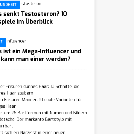
UNDHEIT
 senkt Testosteron? 10
spiele im Überblick
TZ
 ist ein Mega-Influencer und
 kann man einer werden?
r Frisuren dünnes Haar: 10 Schnitte, die
res Haar zaubern
n Frisuren Männer: 10 coole Varianten für
ges Haar
arten: 26 Bartformen mit Namen und Bildern
dstache: Der markante Bartstyle mit
urrbart
t sich ein Narzisst in einer neuen