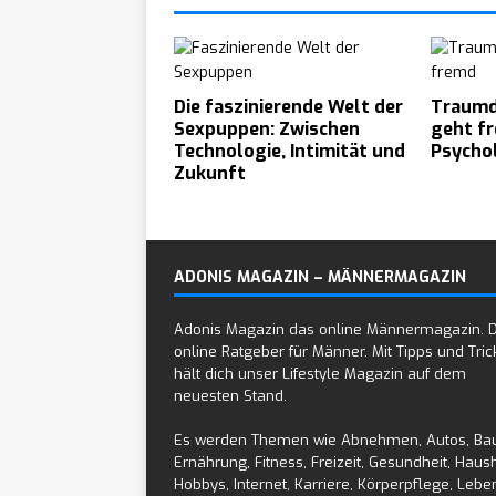
Die faszinierende Welt der
Traumd
Sexpuppen: Zwischen
geht f
Technologie, Intimität und
Psycho
Zukunft
ADONIS MAGAZIN – MÄNNERMAGAZIN
Adonis Magazin das online Männermagazin. 
online Ratgeber für Männer. Mit Tipps und Tric
hält dich unser Lifestyle Magazin auf dem
neuesten Stand.
Es werden Themen wie Abnehmen, Autos, Ba
Ernährung, Fitness, Freizeit, Gesundheit, Haush
Hobbys, Internet, Karriere, Körperpflege, Leben