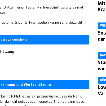
Mit
er Dritte in einer festen Partnerschaft bereits einmal
Kra
 so?
äufigsten Gründe für Fremdgehen kennen und vielleicht
WIS
Sol
der
haltsverzeichnis
chätzung
KAR
Sta
n
wie
KÖR
rkennung und Wertschätzung
Low
Var
kannt fühlst, ist es ein großes Risiko, dass du fremd
der du nicht geliebt oder respektiert fühlst, dann ist es