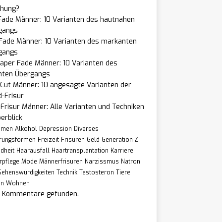
ehung?
Fade Männer: 10 Varianten des hautnahen
gangs
 Fade Männer: 10 Varianten des markanten
gangs
aper Fade Männer: 10 Varianten des
nten Übergangs
Cut Männer: 10 angesagte Varianten der
-Frisur
Frisur Männer: Alle Varianten und Techniken
erblick
hmen
Alkohol
Depression
Diverses
rungsformen
Freizeit
Frisuren
Geld
Generation Z
dheit
Haarausfall
Haartransplantation
Karriere
rpflege
Mode
Männerfrisuren
Narzissmus
Natron
Sehenswürdigkeiten
Technik
Testosteron
Tiere
en
Wohnen
e Kommentare gefunden.