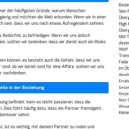
Bezi
einer der häufigsten Gründe, warum Menschen
Skin 
ierig und möchten die Welt erkunden. Wenn wir in einer
Über
ach sein, dass wir uns nach etwas Aufregendem sehnen.
High
Über
s Bedürfnis zu befriedigen. Wenn wir uns jedoch
Mid T
n, sollten wir bedenken, dass wir damit auch ein Risiko
deze
Wolf 
Trend
zen können, es besteht auch die Gefahr, dass wir uns
Fade 
sind, ob wir bereit sind für eine Affäre, sollten wir uns
im Üb
er nachdenken.
Abne
Ernäh
ile in der Beziehung
Gesun
Körpe
Netz
ung befindet, kann es leicht passieren, dass die
Wiss
. Dies führt häufig dazu, dass ein Partner fremdgeht,
Kein
Abenteuer sehnt.
t, ist es wichtig, mit deinem Partner zu reden und