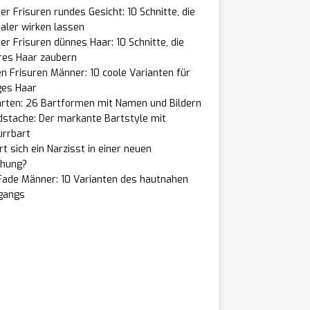
r Frisuren rundes Gesicht: 10 Schnitte, die
aler wirken lassen
r Frisuren dünnes Haar: 10 Schnitte, die
res Haar zaubern
n Frisuren Männer: 10 coole Varianten für
ges Haar
arten: 26 Bartformen mit Namen und Bildern
dstache: Der markante Bartstyle mit
urrbart
t sich ein Narzisst in einer neuen
ehung?
Fade Männer: 10 Varianten des hautnahen
gangs