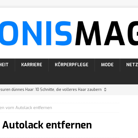
HEIT
KARRIERE
KÖRPERPFLEGE
MODE
NETZ
suren dünnes Haar: 10 Schnitte, die volleres Haar zaubern
ten vom Autolack entfernen
suren Männer: 10 coole Varianten für lockiges Haar
 Autolack entfernen
26 Bartformen mit Namen und Bildern
KÖRPERPFLEGE