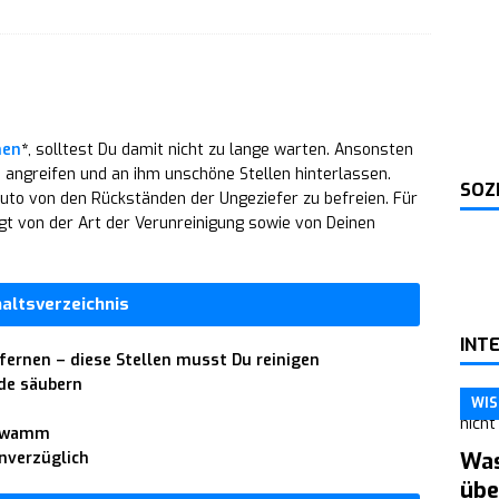
 Der markante Bartstyle mit Schnurrbart
KÖRPERPFLEGE
suren rundes Gesicht: 10 Schnitte, die schmaler wirken lassen
nen
*
, solltest Du damit nicht zu lange warten. Ansonsten
 angreifen und an ihm unschöne Stellen hinterlassen.
SOZ
 Auto von den Rückständen der Ungeziefer zu befreien. Für
gt von der Art der Verunreinigung sowie von Deinen
haltsverzeichnis
INT
fernen – diese Stellen musst Du reinigen
de säubern
WIS
chwamm
Was
nverzüglich
übe