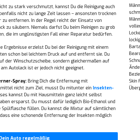
Männe
nicht zu stark verschmutzt, kannst Du die Reinigung auch
schm
enfalls nicht zu lange Zeit lassen – ansonsten trocknen
Männe
 zu entfernen. In der Regel reicht der Einsatz von
volle
ck zu säubern. Niemals darfst Du beim Reinigen zu grob
Locke
n, die im ungünstigsten Fall einer Reparatur bedürfen.
locki
Bart
 Ergebnisse erzielst Du bei der Reinigung mit einem
Bear
en schon bei leichtem Druck auf und entfernt sie. Du
Schn
uf der Winschutzscheibe, sondern gleichermaßen auf
Änder
am Autolack ist er jedoch nicht geeignet.
Bezi
ferner-Spray:
Bring Dich die Entfernung mit
Skin 
ttel nicht zum Ziel, musst Du mitunter ein
Insekten-
Über
ses kannst Du mit Hausmitteln ganz leicht selbst
gaben ersparst. Du musst dafür lediglich Bio-Ethanol und
 Spülflasche füllen. Du kannst die Mixtur auf sämtlichen
ass eine schonende Entfernung der Insekten möglich
 Dein Auto regelmäßig