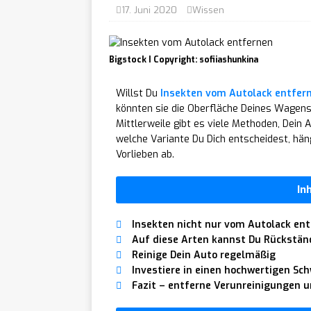
[ 29. Juli 2026 ]
Beardstache:
17. Juni 2020
Wissen
[ 7. August 2026 ]
Männer Fri
KÖRPERPFLEGE
Bigstock I Copyright: sofiiashunkina
Willst Du
Insekten vom Autolack entfer
könnten sie die Oberfläche Deines Wagens
Mittlerweile gibt es viele Methoden, Dein
welche Variante Du Dich entscheidest, hän
Vorlieben ab.
In
Insekten nicht nur vom Autolack ent
Auf diese Arten kannst Du Rückstän
Reinige Dein Auto regelmäßig
Investiere in einen hochwertigen S
Fazit – entferne Verunreinigungen u