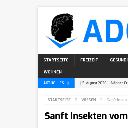
STARTSEITE
FREIZEIT
GESUND
WOHNEN
AKTUELLES
[ 5. August 2026 ]
Männer Fri
WISSEN
STARTSEITE
WISSEN
Sanft Insek
[ 4. August 2026 ]
Locken Fri
Sanft Insekten vom
KÖRPERPFLEGE
[ 30. Juli 2026 ]
Bartarten: 