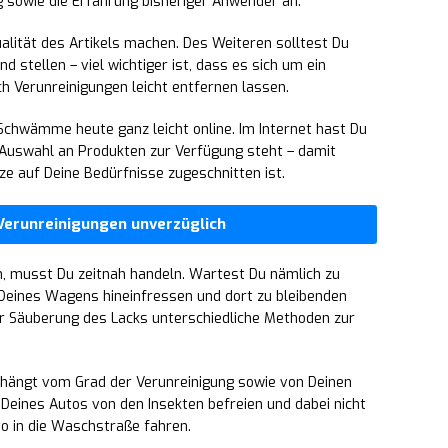
 sowie die Erfahrung bisheriger Anwender an.
ualität des Artikels machen. Des Weiteren solltest Du
d stellen – viel wichtiger ist, dass es sich um ein
h Verunreinigungen leicht entfernen lassen.
Schwämme heute ganz leicht online. Im Internet hast Du
te Auswahl an Produkten zur Verfügung steht – damit
nze auf Deine Bedürfnisse zugeschnitten ist.
 Verunreinigungen unverzüglich
n, musst Du zeitnah handeln. Wartest Du nämlich zu
e Deines Wagens hineinfressen und dort zu bleibenden
ur Säuberung des Lacks unterschiedliche Methoden zur
, hängt vom Grad der Verunreinigung sowie von Deinen
 Deines Autos von den Insekten befreien und dabei nicht
uto in die Waschstraße fahren.