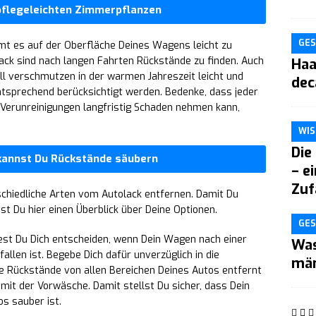
 pflegeleichten Zimmerpflanzen
GES
t es auf der Oberfläche Deines Wagens leicht zu
ack sind nach langen Fahrten Rückstände zu finden. Auch
Haa
ll verschmutzen in der warmen Jahreszeit leicht und
dec
ntsprechend berücksichtigt werden. Bedenke, dass jeder
Verunreinigungen langfristig Schaden nehmen kann,
WIS
Die
 kannst Du Rückstände säubern
– e
Zuf
schiedliche Arten vom Autolack entfernen. Damit Du
tst Du hier einen Überblick über Deine Optionen.
GES
test Du Dich entscheiden, wenn Dein Wagen nach einer
Was
llen ist. Begebe Dich dafür unverzüglich in die
män
ie Rückstände von allen Bereichen Deines Autos entfernt
mit der Vorwäsche. Damit stellst Du sicher, dass Dein
s sauber ist.