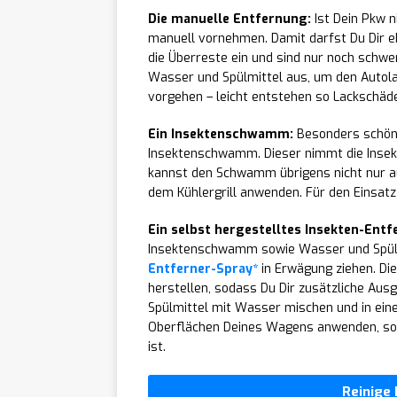
Die manuelle Entfernung:
Ist Dein Pkw 
manuell vornehmen. Damit darfst Du Dir eb
die Überreste ein und sind nur noch schwer
Wasser und Spülmittel aus, um den Autola
vorgehen – leicht entstehen so Lackschäde
Ein Insektenschwamm:
Besonders schöne
Insektenschwamm. Dieser nimmt die Insekt
kannst den Schwamm übrigens nicht nur a
dem Kühlergrill anwenden. Für den Einsatz 
Ein selbst hergestelltes Insekten-Ent
Insektenschwamm sowie Wasser und Spülmi
Entferner-Spray*
in Erwägung ziehen. Die
herstellen, sodass Du Dir zusätzliche Aus
Spülmittel mit Wasser mischen und in eine
Oberflächen Deines Wagens anwenden, sod
ist.
Reinige