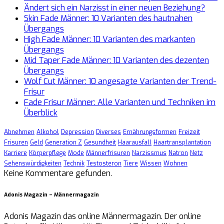
Ändert sich ein Narzisst in einer neuen Beziehung?
Skin Fade Männer: 10 Varianten des hautnahen
Übergangs
High Fade Männer: 10 Varianten des markanten
Übergangs
Mid Taper Fade Männer: 10 Varianten des dezenten
Übergangs
Wolf Cut Männer: 10 angesagte Varianten der Trend-
Frisur
Fade Frisur Männer: Alle Varianten und Techniken im
Überblick
Abnehmen
Alkohol
Depression
Diverses
Ernährungsformen
Freizeit
Frisuren
Geld
Generation Z
Gesundheit
Haarausfall
Haartransplantation
Karriere
Körperpflege
Mode
Männerfrisuren
Narzissmus
Natron
Netz
Sehenswürdigkeiten
Technik
Testosteron
Tiere
Wissen
Wohnen
Keine Kommentare gefunden.
Adonis Magazin – Männermagazin
Adonis Magazin das online Männermagazin. Der online