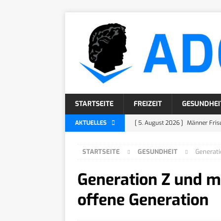
STARTSEITE
FREIZEIT
GESUNDHEI
AKTUELLES
[ 5. August 2026 ]
Männer Frisu
[ 4. August 2026 ]
Locken Frisu
STARTSEITE
GESUNDHEIT
Generati
[ 30. Juli 2026 ]
Bartarten: 26 
Generation Z und m
[ 29. Juli 2026 ]
Beardstache: D
[ 7. August 2026 ]
Männer Frisu
offene Generation
KÖRPERPFLEGE