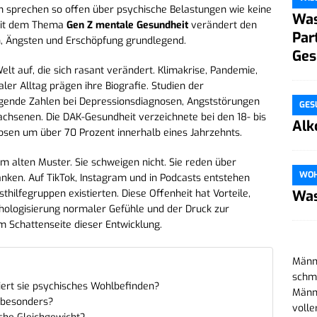
 sprechen so offen über psychische Belastungen wie keine
Was
 mit dem Thema
Gen Z mentale Gesundheit
verändert den
Par
, Ängsten und Erschöpfung grundlegend.
Ges
lt auf, die sich rasant verändert. Klimakrise, Pandemie,
aler Alltag prägen ihre Biografie. Studien der
eigende Zahlen bei Depressionsdiagnosen, Angststörungen
GES
hsenen. Die DAK-Gesundheit verzeichnete bei den 18- bis
Alk
osen um über 70 Prozent innerhalb eines Jahrzehnts.
em alten Muster. Sie schweigen nicht. Sie reden über
WO
anken. Auf TikTok, Instagram und in Podcasts entstehen
Was
hilfegruppen existierten. Diese Offenheit hat Vorteile,
thologisierung normaler Gefühle und der Druck zur
 Schattenseite dieser Entwicklung.
Männe
schma
iert sie psychisches Wohlbefinden?
Männe
 besonders?
volle