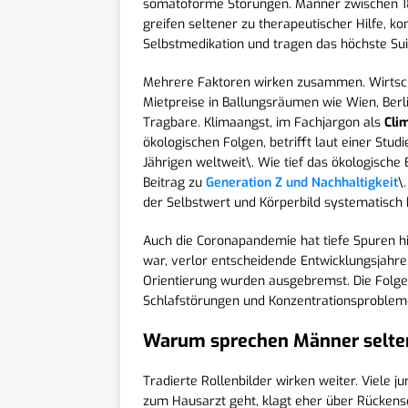
somatoforme Störungen. Männer zwischen 18 
greifen seltener zu therapeutischer Hilfe, k
Selbstmedikation und tragen das höchste Sui
Mehrere Faktoren wirken zusammen. Wirtscha
Mietpreise in Ballungsräumen wie Wien, Berl
Tragbare. Klimaangst, im Fachjargon als
Cli
ökologischen Folgen, betrifft laut einer Stud
Jährigen weltweit\. Wie tief das ökologische
Beitrag zu
Generation Z und Nachhaltigkeit
\
der Selbstwert und Körperbild systematisch b
Auch die Coronapandemie hat tiefe Spuren hin
war, verlor entscheidende Entwicklungsjahre
Orientierung wurden ausgebremst. Die Folgen
Schlafstörungen und Konzentrationsproblem
Warum sprechen Männer selten
Tradierte Rollenbilder wirken weiter. Viele 
zum Hausarzt geht, klagt eher über Rückensc