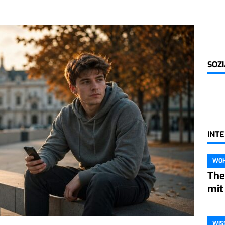
SOZ
INT
WO
The
mit
WIS