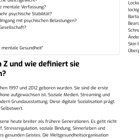
che Gleichgewicht?
Locke
die mentale Verfassung?
locki
ehr psychische Stabilität?
Barta
Umgang mit psychischen Belastungen?
Beard
Gesellschaft?
Schn
Änder
Skin 
 mentale Gesundheit“
Über
Z und wie definiert sie
n?
hen 1997 und 2012 geboren wurden. Sie sind die erste
hone aufgewachsen ist. Soziale Medien, Streaming und
dern Grundausstattung. Diese digitale Sozialisation prägt
 Selbstwert.
ne heute breiter als frühere Generationen. Es geht nicht
, Stressregulation, soziale Bindung, Sinnerleben und
ines gesunden Geistes. Die Weltgesundheitsorganisation