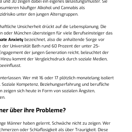
und 30 zeigen dabei ein eigenes Belastungsmuster. Sie
onsumieren häufiger Alkohol und Cannabis als
zidrisiko unter den jungen Altersgruppen.
ftliche Unsicherheit drückt auf die Lebensplanung. Die
in oder München übersteigen für viele Berufseinsteiger das
mate Anxiety
bezeichnet, also die anhaltende Sorge vor
ie der Universität Bath rund 60 Prozent der unter 25-
 Engagement der jungen Generation reicht, beleuchtet der
. Hinzu kommt der Vergleichsdruck durch soziale Medien,
eeinflusst.
terlassen. Wer mit 16 oder 17 plötzlich monatelang isoliert
. Soziale Kompetenz, Beziehungserfahrung und berufliche
 zeigen sich heute in Form von sozialen Ängsten,
en.
er über ihre Probleme?
junge Männer haben gelernt, Schwäche nicht zu zeigen. Wer
hmerzen oder Schlaflosigkeit als über Traurigkeit. Diese