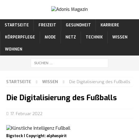
STARTSEITE
FREIZEIT
GESUNDHEIT
KARRIERE
KÖRPERPFLEGE
MODE
NETZ
TECHNIK
WISSEN
WOHNEN
STARTSEITE
WISSEN
Die Digitalisierung des Fußballs
Die Digitalisierung des Fußballs
17. Februar 2022
Bigstock I Copyright: alphaspirit