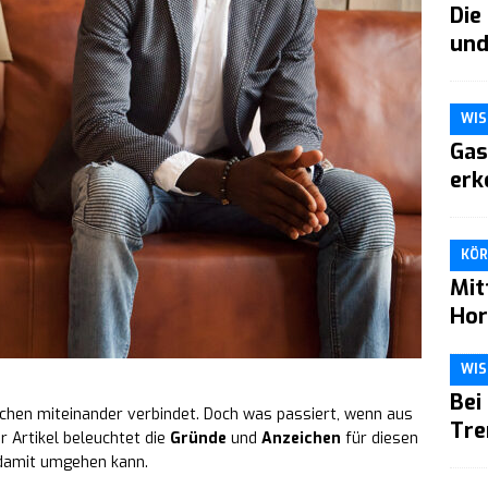
Die
und
WIS
Gas
erk
KÖR
Mit
Hor
WIS
Bei
chen miteinander verbindet. Doch was passiert, wenn aus
Tre
r Artikel beleuchtet die
Gründe
und
Anzeichen
für diesen
 damit umgehen kann.