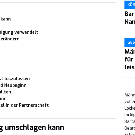
KÖR
Bar
 kann
Nam
neigung verwandelt
verändern
GES
Män
für
lei
st loszulassen
nd Neubeginn
ollten
Männe
ann
volle
el in der Partnerschaft
Locke
locki
Bart
g umschlagen kann
Bear
Schn