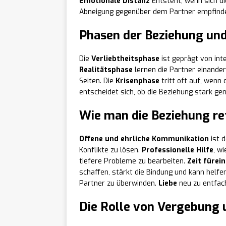
Emotionale Distanz
Entsteht, wenn sich di
Abneigung gegenüber dem Partner empfinden
Phasen der Beziehung und 
Die
Verliebtheitsphase
ist geprägt von int
Realitätsphase
lernen die Partner einande
Seiten. Die
Krisenphase
tritt oft auf, wenn 
entscheidet sich, ob die Beziehung stark ge
Wie man die Beziehung re
Offene und ehrliche Kommunikation
ist 
Konflikte zu lösen.
Professionelle Hilfe
, w
tiefere Probleme zu bearbeiten.
Zeit füre
schaffen, stärkt die Bindung und kann helfe
Partner zu überwinden.
Liebe
neu zu entfac
Die Rolle von Vergebung 