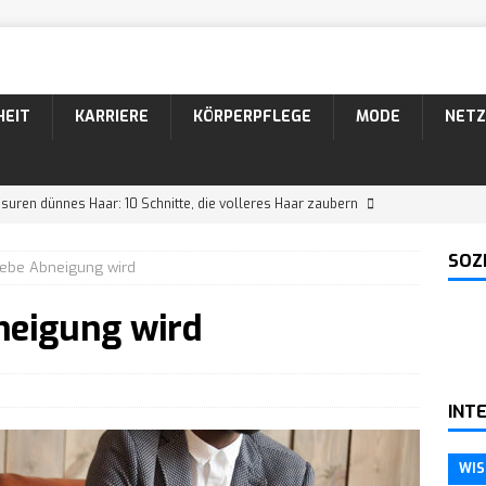
HEIT
KARRIERE
KÖRPERPFLEGE
MODE
NETZ
suren dünnes Haar: 10 Schnitte, die volleres Haar zaubern
SOZ
ebe Abneigung wird
suren Männer: 10 coole Varianten für lockiges Haar
neigung wird
26 Bartformen mit Namen und Bildern
KÖRPERPFLEGE
 Der markante Bartstyle mit Schnurrbart
KÖRPERPFLEGE
INT
ein Narzisst in einer neuen Beziehung?
WISSEN
WIS