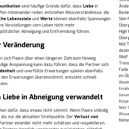
Änder
unikation
sind häufige Gründe dafür, dass
Liebe
in
Bezi
fen miteinander reden, entstehen Missverständnisse, die
Skin 
che Lebensziele
und
Werte
können ebenfalls Spannungen
Über
re Vorstellungen vom Leben nicht mehr
High
plötzlicher Abneigung und Entfremdung führen.
Über
er Veränderung
Mid T
deze
Wolf 
enn sich Paare über einen längeren Zeitraum hinweg
Trend
ndige Anspannung kann dazu führen, dass die Partner sich
Fade 
denheit
und unerfüllte Erwartungen spielen ebenfalls
im Üb
it den Erwartungen übereinstimmt, entsteht schnell
Abne
ann.
Ernäh
h Liebe in Abneigung verwandelt
Gesun
Körpe
Netz
chen dafür, dass etwas nicht stimmt. Wenn Paare ständig
Wiss
 als nur die aktuellen Streitpunkte. Der
Verlust von
Kein
Partner einander nicht mehr schätzen und respektieren.