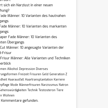
t sich ein Narzisst in einer neuen
ehung?
Fade Männer: 10 Varianten des hautnahen
gangs
 Fade Männer: 10 Varianten des markanten
gangs
aper Fade Männer: 10 Varianten des
nten Übergangs
Cut Männer: 10 angesagte Varianten der
-Frisur
Frisur Männer: Alle Varianten und Techniken
erblick
hmen
Alkohol
Depression
Diverses
rungsformen
Freizeit
Frisuren
Geld
Generation Z
dheit
Haarausfall
Haartransplantation
Karriere
rpflege
Mode
Männerfrisuren
Narzissmus
Natron
Sehenswürdigkeiten
Technik
Testosteron
Tiere
en
Wohnen
e Kommentare gefunden.