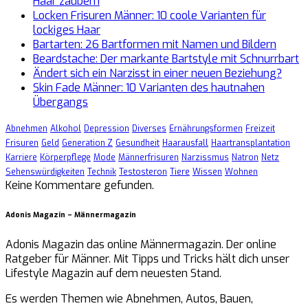
Haar zaubern
Locken Frisuren Männer: 10 coole Varianten für
lockiges Haar
Bartarten: 26 Bartformen mit Namen und Bildern
Beardstache: Der markante Bartstyle mit Schnurrbart
Ändert sich ein Narzisst in einer neuen Beziehung?
Skin Fade Männer: 10 Varianten des hautnahen
Übergangs
Abnehmen
Alkohol
Depression
Diverses
Ernährungsformen
Freizeit
Frisuren
Geld
Generation Z
Gesundheit
Haarausfall
Haartransplantation
Karriere
Körperpflege
Mode
Männerfrisuren
Narzissmus
Natron
Netz
Sehenswürdigkeiten
Technik
Testosteron
Tiere
Wissen
Wohnen
Keine Kommentare gefunden.
Adonis Magazin – Männermagazin
Adonis Magazin das online Männermagazin. Der online
Ratgeber für Männer. Mit Tipps und Tricks hält dich unser
Lifestyle Magazin auf dem neuesten Stand.
Es werden Themen wie Abnehmen, Autos, Bauen,