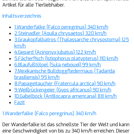
Artikel für alle Tierliebhaber.
Inhaltsverzeichnis
1.Wanderfalke (Falco peregrinus) 340 km/h
2.Steinadler (Aquila chrysaetos) 320 km/h
3.Graukopfalbatros (Thalassarche chrysostoma) 125
km/h
4.Gepard (Acinonyx jubatus) 122 km/h
5.Fächerfisch (Istiophorus platypterus) 110 km/h
6.Blaufußtölpel (Sula nebouxii) 99 km/h
7.Mexikanische Bulldoggfledermaus (Tadarida
brasiliensis) 95 km/h
8.Papageitaucher (Fratercula arctica) 90 km/h
9.Weißrückengeier (Gyps africanus) 90 km/h
10.Gabelbock (Antilocapra americana) 88 km/h
Fazit
1.Wanderfalke (Falco peregrinus) 340 km/h
Der Wanderfalke ist das schnellste Tier der Welt und kann
eine Geschwindigkeit von bis zu 340 km/h erreichen. Dieser