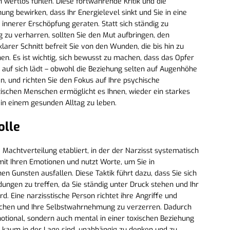
ch wertlos fühlen. Diese fortwährende Kritik und die
g bewirken, dass Ihr Energielevel sinkt und Sie in eine
nnerer Erschöpfung geraten. Statt sich ständig zu
g zu verharren, sollten Sie den Mut aufbringen, den
larer Schnitt befreit Sie von den Wunden, die bis hin zu
n. Es ist wichtig, sich bewusst zu machen, dass das Opfer
e auf sich lädt – obwohl die Beziehung selten auf Augenhöhe
en, und richten Sie den Fokus auf Ihre psychische
tischen Menschen ermöglicht es Ihnen, wieder ein starkes
 in einem gesunden Alltag zu leben.
olle
 Machtverteilung etabliert, in der der Narzisst systematisch
 mit Ihren Emotionen und nutzt Worte, um Sie in
en Gunsten ausfallen. Diese Taktik führt dazu, dass Sie sich
dungen zu treffen, da Sie ständig unter Druck stehen und Ihr
d. Eine narzisstische Person richtet ihre Angriffe und
wächen und Ihre Selbstwahrnehmung zu verzerren. Dadurch
motional, sondern auch mental in einer toxischen Beziehung
ie kaum in der Lage sind, unabhängig zu denken und zu