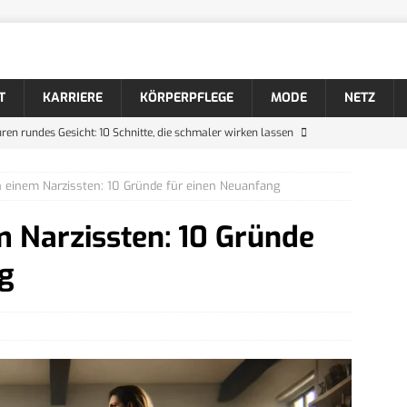
T
KARRIERE
KÖRPERPFLEGE
MODE
NETZ
ren rundes Gesicht: 10 Schnitte, die schmaler wirken lassen
 einem Narzissten: 10 Gründe für einen Neuanfang
ren dünnes Haar: 10 Schnitte, die volleres Haar zaubern
WISSEN
 Narzissten: 10 Gründe
ren Männer: 10 coole Varianten für lockiges Haar
KÖRPERPFLEGE
Bartformen mit Namen und Bildern
KÖRPERPFLEGE
g
er markante Bartstyle mit Schnurrbart
KÖRPERPFLEGE