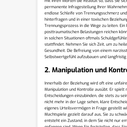
mit ihren Worten die Realität so, dass Sie si
permanente Infragestellung Ihrer Wahrnehmun
endlose Schleife von Trennungsschmerz und i
hinterfragen und in einer toxischen Beziehun
Trennungsprozess in die Wege zu leiten. Ein k
posttraumatischen Belastungen reichen könne
in solchen Situationen oftmals Schuldgefühl
stattfindet. Nehmen Sie sich Zeit, um zu heil
Gesundheit. Die Befreiung von einem narziss
Selbstwertgefühl aufzubauen und langfristig
2. Manipulation und Kontr
Innerhalb der Beziehung wird oft eine unfaire
Manipulation und Kontrolle ausübt. Er spielt
Entscheidungen einzubinden, die stets zu sein
nicht mehr in der Lage sehen, klare Entschei
eigenes Urteilsvermögen in Frage gestellt wir
Machtspiele gezielt darauf aus, Sie zu sch
entsteht ein Zustand, in dem Sie nicht nur e
gefangen sind. Wenn Sie feststellen, dass S