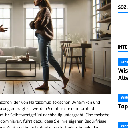
SOZ
INT
GES
Wis
Alt
WIS
nschen, der von Narzissmus, toxischen Dynamiken und
Top
törung geprägt ist, werden Sie oft mit einem Umfeld
und Ihr Selbstwertgefühl nachhaltig untergräbt. Eine toxische
 dominieren, führt dazu, dass Sie Ihre eigenen Bedürfnisse
WIS
aus Kritik und Selbstaufgabe wiederfinden. Sobald der