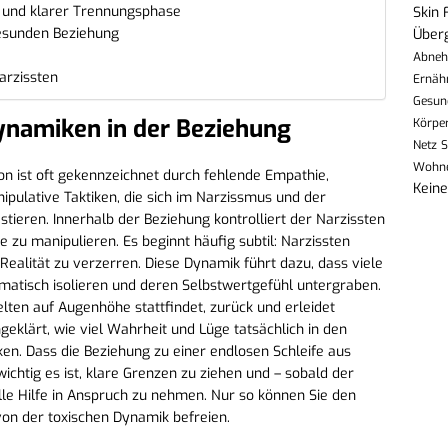
fe und klarer Trennungsphase
Skin 
esunden Beziehung
Über
Abne
arzissten
Ernäh
Gesun
ynamiken in der Beziehung
Körpe
Netz
S
Wohn
on ist oft gekennzeichnet durch fehlende Empathie,
Kein
ipulative Taktiken, die sich im Narzissmus und der
stieren. Innerhalb der Beziehung kontrolliert der Narzissten
e zu manipulieren. Es beginnt häufig subtil: Narzissten
ealität zu verzerren. Diese Dynamik führt dazu, dass viele
ematisch isolieren und deren Selbstwertgefühl untergraben.
selten auf Augenhöhe stattfindet, zurück und erleidet
eklärt, wie viel Wahrheit und Lüge tatsächlich in den
n. Dass die Beziehung zu einer endlosen Schleife aus
ichtig es ist, klare Grenzen zu ziehen und – sobald der
elle Hilfe in Anspruch zu nehmen. Nur so können Sie den
von der toxischen Dynamik befreien.