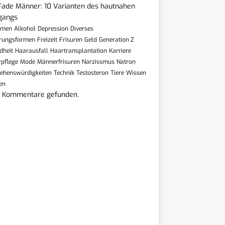
Fade Männer: 10 Varianten des hautnahen
gangs
hmen
Alkohol
Depression
Diverses
rungsformen
Freizeit
Frisuren
Geld
Generation Z
dheit
Haarausfall
Haartransplantation
Karriere
rpflege
Mode
Männerfrisuren
Narzissmus
Natron
ehenswürdigkeiten
Technik
Testosteron
Tiere
Wissen
en
e Kommentare gefunden.