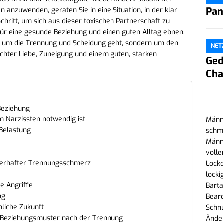
Pan
en anzuwenden, geraten Sie in eine Situation, in der klar
chritt, um sich aus dieser toxischen Partnerschaft zu
ür eine gesunde Beziehung und einen guten Alltag ebnen.
ur um die Trennung und Scheidung geht, sondern um den
NET
chter Liebe, Zuneigung und einem guten, starken
Ged
Cha
Beziehung
 Narzissten notwendig ist
Männe
 Belastung
schma
Männe
volle
uerhafter Trennungsschmerz
Locke
r
locki
ge Angriffe
Barta
ng
Beard
nliche Zukunft
Schn
 Beziehungsmuster nach der Trennung
Änder