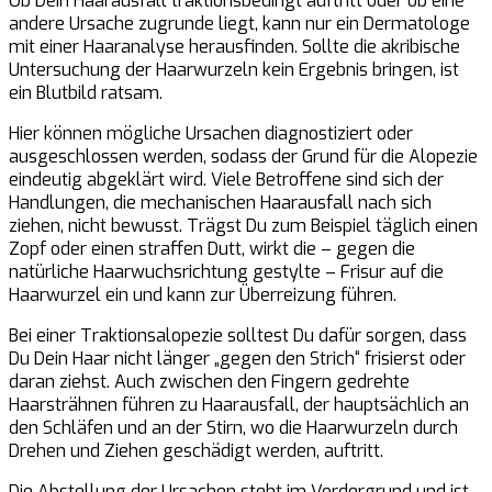
Ob Dein Haarausfall traktionsbedingt auftritt oder ob eine
andere Ursache zugrunde liegt, kann nur ein Dermatologe
mit einer Haaranalyse herausfinden. Sollte die akribische
Untersuchung der Haarwurzeln kein Ergebnis bringen, ist
ein Blutbild ratsam.
Hier können mögliche Ursachen diagnostiziert oder
ausgeschlossen werden, sodass der Grund für die Alopezie
eindeutig abgeklärt wird. Viele Betroffene sind sich der
Handlungen, die mechanischen Haarausfall nach sich
ziehen, nicht bewusst. Trägst Du zum Beispiel täglich einen
Zopf oder einen straffen Dutt, wirkt die – gegen die
natürliche Haarwuchsrichtung gestylte – Frisur auf die
Haarwurzel ein und kann zur Überreizung führen.
Bei einer Traktionsalopezie solltest Du dafür sorgen, dass
Du Dein Haar nicht länger „gegen den Strich“ frisierst oder
daran ziehst. Auch zwischen den Fingern gedrehte
Haarsträhnen führen zu Haarausfall, der hauptsächlich an
den Schläfen und an der Stirn, wo die Haarwurzeln durch
Drehen und Ziehen geschädigt werden, auftritt.
Die Abstellung der Ursachen steht im Vordergrund und ist