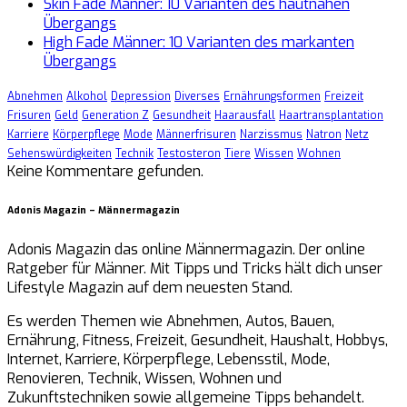
Skin Fade Männer: 10 Varianten des hautnahen
Übergangs
High Fade Männer: 10 Varianten des markanten
Übergangs
Abnehmen
Alkohol
Depression
Diverses
Ernährungsformen
Freizeit
Frisuren
Geld
Generation Z
Gesundheit
Haarausfall
Haartransplantation
Karriere
Körperpflege
Mode
Männerfrisuren
Narzissmus
Natron
Netz
Sehenswürdigkeiten
Technik
Testosteron
Tiere
Wissen
Wohnen
Keine Kommentare gefunden.
Adonis Magazin – Männermagazin
Adonis Magazin das online Männermagazin. Der online
Ratgeber für Männer. Mit Tipps und Tricks hält dich unser
Lifestyle Magazin auf dem neuesten Stand.
Es werden Themen wie Abnehmen, Autos, Bauen,
Ernährung, Fitness, Freizeit, Gesundheit, Haushalt, Hobbys,
Internet, Karriere, Körperpflege, Lebensstil, Mode,
Renovieren, Technik, Wissen, Wohnen und
Zukunftstechniken sowie allgemeine Tipps behandelt.