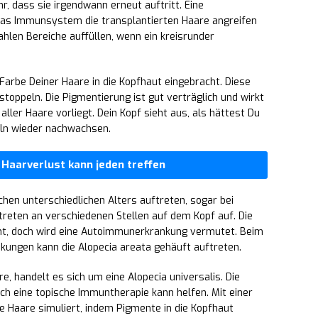
r, dass sie irgendwann erneut auftritt. Eine
a das Immunsystem die transplantierten Haare angreifen
ahlen Bereiche auffüllen, wenn ein kreisrunder
Farbe Deiner Haare in die Kopfhaut eingebracht. Diese
oppeln. Die Pigmentierung ist gut verträglich und wirkt
 aller Haare vorliegt. Dein Kopf sieht aus, als hättest Du
eln wieder nachwachsen.
 Haarverlust kann jeden treffen
chen unterschiedlichen Alters auftreten, sogar bei
e treten an verschiedenen Stellen auf dem Kopf auf. Die
scht, doch wird eine Autoimmunerkrankung vermutet. Beim
ungen kann die Alopecia areata gehäuft auftreten.
, handelt es sich um eine Alopecia universalis. Die
uch eine topische Immuntherapie kann helfen. Mit einer
Haare simuliert, indem Pigmente in die Kopfhaut