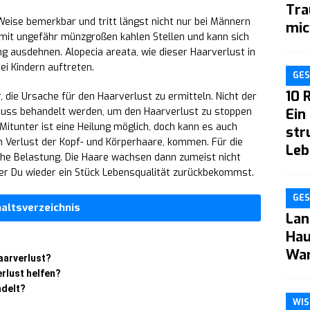
Tra
eise bemerkbar und tritt längst nicht nur bei Männern
mic
h mit ungefähr münzgroßen kahlen Stellen und kann sich
g ausdehnen. Alopecia areata, wie dieser Haarverlust in
ei Kindern auftreten.
GES
10 
, die Ursache für den Haarverlust zu ermitteln. Nicht der
muss behandelt werden, um den Haarverlust zu stoppen
Ein
Mitunter ist eine Heilung möglich, doch kann es auch
str
en Verlust der Kopf- und Körperhaare, kommen. Für die
Leb
che Belastung. Die Haare wachsen dann zumeist nicht
der Du wieder ein Stück Lebensqualität zurückbekommst.
GES
haltsverzeichnis
Lan
Hau
War
aarverlust?
rlust helfen?
ndelt?
WIS