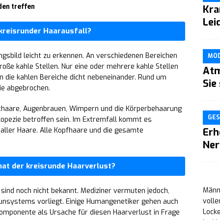
den treffen
Kra
Lei
 kreisrunder Haarausfall?
ngsbild leicht zu erkennen. An verschiedenen Bereichen
MO
oße kahle Stellen. Nur eine oder mehrere kahle Stellen
Atm
en die kahlen Bereiche dicht nebeneinander. Rund um
Sie
ie abgebrochen.
rthaare, Augenbrauen, Wimpern und die Körperbehaarung
GES
lopezie betroffen sein. Im Extremfall kommt es
 aller Haare. Alle Kopfhaare und die gesamte
Erh
Ne
at der kreisrunde Haarverlust?
Männe
sind noch nicht bekannt. Mediziner vermuten jedoch,
volle
unsystems vorliegt. Einige Humangenetiker gehen auch
Locke
Komponente als Ursache für diesen Haarverlust in Frage