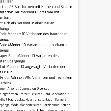
ges Haar
arten: 26 Bartformen mit Namen und Bildern
dstache: Der markante Bartstyle mit
urrbart
t sich ein Narzisst in einer neuen
ehung?
Fade Männer: 10 Varianten des hautnahen
gangs
 Fade Männer: 10 Varianten des markanten
gangs
aper Fade Männer: 10 Varianten des
nten Übergangs
Cut Männer: 10 angesagte Varianten der
-Frisur
Frisur Männer: Alle Varianten und Techniken
erblick
hmen
Alkohol
Depression
Diverses
rungsformen
Freizeit
Frisuren
Geld
Generation Z
dheit
Haarausfall
Haartransplantation
Karriere
rpflege
Mode
Männerfrisuren
Narzissmus
Natron
Sehenswürdigkeiten
Technik
Testosteron
Tiere