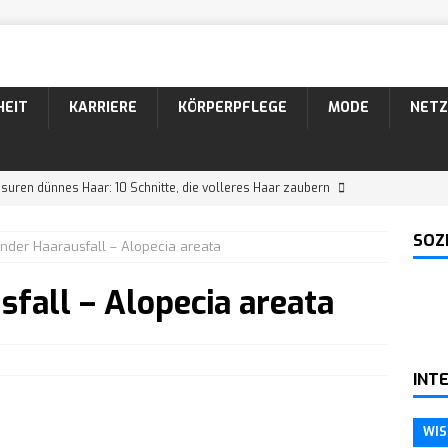
HEIT
KARRIERE
KÖRPERPFLEGE
MODE
NETZ
suren dünnes Haar: 10 Schnitte, die volleres Haar zaubern
SOZ
under Haarausfall – Alopecia areata
suren Männer: 10 coole Varianten für lockiges Haar
fall – Alopecia areata
26 Bartformen mit Namen und Bildern
KÖRPERPFLEGE
 Der markante Bartstyle mit Schnurrbart
KÖRPERPFLEGE
INT
ein Narzisst in einer neuen Beziehung?
WISSEN
WIS