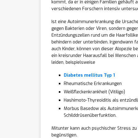
kommt, da er in einigen Familien gehäuft a
verschiedenen Forschern intensiv untersu
Ist eine Autoimmunerkrankung die Ursache,
gegen Bakterien oder Viren, sondern gege
Entzündungszellen rund um die Haarfollike
behindern oder unterbinden. Irgendwann fa
auch Kinder, können von dieser Alopezie bet
ein kreisrunder Haarausfall bei Menschen
leiden, beispielsweise
Diabetes mellitus Typ 1
Rheumatische Erkrankungen
Weißfleckenkrankheit (Vitiligo)
Hashimoto-Thyreoiditis als entzündl
Morbus Basedow als Autoimmunerkra
Schilddrüsenüberfunktion.
Mitunter kann auch psychischer Stress zu
begünstigen.