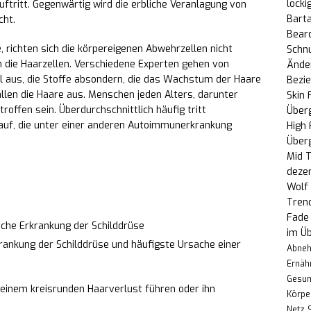
locki
uftritt. Gegenwärtig wird die erbliche Veranlagung von
Bart
cht.
Bear
 richten sich die körpereigenen Abwehrzellen nicht
Schn
n die Haarzellen. Verschiedene Experten gehen von
Änder
l aus, die Stoffe absondern, die das Wachstum der Haare
Bezi
llen die Haare aus. Menschen jeden Alters, darunter
Skin 
roffen sein. Überdurchschnittlich häufig tritt
Über
 auf, die unter einer anderen Autoimmunerkrankung
High
Über
Mid T
deze
Wolf 
Trend
Fade 
iche Erkrankung der Schilddrüse
im Üb
nkung der Schilddrüse und häufigste Ursache einer
Abne
Ernäh
Gesun
 einem kreisrunden Haarverlust führen oder ihn
Körpe
Netz