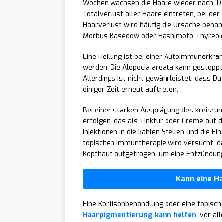
Wochen wachsen die Haare wieder nach. Das
Totalverlust aller Haare eintreten, bei de
Haarverlust wird häufig die Ursache behan
Morbus Basedow oder Hashimoto-Thyreoidi
Eine Heilung ist bei einer Autoimmunerkra
werden. Die Alopecia areata kann gestoppt 
Allerdings ist nicht gewährleistet, dass Du
einiger Zeit erneut auftreten.
Bei einer starken Ausprägung des kreisru
erfolgen, das als Tinktur oder Creme auf d
Injektionen in die kahlen Stellen und die E
topischen Immuntherapie wird versucht, d
Kopfhaut aufgetragen, um eine Entzündun
Kann eine H
Eine Kortisonbehandlung oder eine topisc
Haarpigmentierung kann helfen
, vor al