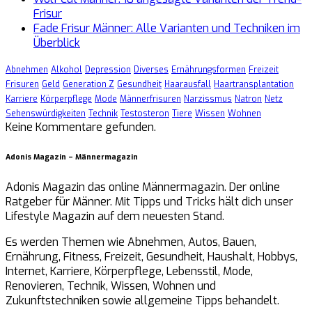
Frisur
Fade Frisur Männer: Alle Varianten und Techniken im
Überblick
Abnehmen
Alkohol
Depression
Diverses
Ernährungsformen
Freizeit
Frisuren
Geld
Generation Z
Gesundheit
Haarausfall
Haartransplantation
Karriere
Körperpflege
Mode
Männerfrisuren
Narzissmus
Natron
Netz
Sehenswürdigkeiten
Technik
Testosteron
Tiere
Wissen
Wohnen
Keine Kommentare gefunden.
Adonis Magazin – Männermagazin
Adonis Magazin das online Männermagazin. Der online
Ratgeber für Männer. Mit Tipps und Tricks hält dich unser
Lifestyle Magazin auf dem neuesten Stand.
Es werden Themen wie Abnehmen, Autos, Bauen,
Ernährung, Fitness, Freizeit, Gesundheit, Haushalt, Hobbys,
Internet, Karriere, Körperpflege, Lebensstil, Mode,
Renovieren, Technik, Wissen, Wohnen und
Zukunftstechniken sowie allgemeine Tipps behandelt.