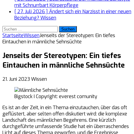
mit Schnurrbart
Körperpflege
[ 27. Juli 2026 ]
Ändert sich ein Narzisst in einer neuen
Beziehung?
Wissen
Suchen
nach:
Startseite
Wissen
Jenseits der Stereotypen: Ein tiefes
Eintauchen in männliche Sehnsüchte
Jenseits der Stereotypen: Ein tiefes
Eintauchen in männliche Sehnsüchte
21. Juni 2023
Wissen
Bigstock I Copyright: everest comunity
Es ist an der Zeit, in ein Thema einzutauchen, über das oft
geflüstert, aber selten offen diskutiert wird: die komplexe
Landschaft des männlichen Begehrens. Eine kürzlich
durchgeführte umfassende Studie hat ein überraschendes
Licht auf dieses Thema geworfen, und die Ergebnisse