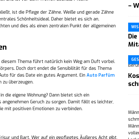
– W
hließt, ist die Pflege der Zähne. Weiße und gerade Zähne
ntrales Schönheitsideal. Daher bietet es sich an,
chten und dies als einen zentralen Punkt der allgemeinen
WIS
Die
Mit
en
GES
 diesem Thema führt natürlich kein Weg am Duft vorbei.
Körpers. Doch dort endet die Sensibilität für das Thema
Kos
 Auto für das Date ein gutes Argument. Ein
Auto Parfüm
n zu überzeugen.
sch
 in die eigene Wohnung? Dann bietet sich ein
 angenehmen Geruch zu sorgen. Damit fällt es leichter,
ie mit positiven Emotionen zu verbinden.
Männe
schm
Männe
volle
sur und Bart. Wer auf ein gepflegtes Äußeres Acht gibt,