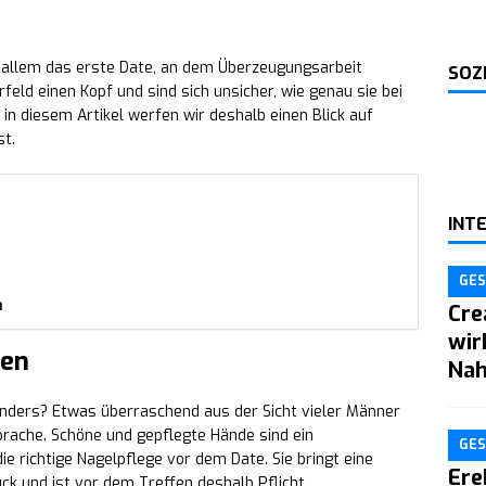
allem das erste Date, an dem Überzeugungsarbeit
SOZ
feld einen Kopf und sind sich unsicher, wie genau sie bei
in diesem Artikel werfen wir deshalb einen Blick auf
st.
INT
GES
n
Cre
wir
ten
Nah
ders? Etwas überraschend aus der Sicht vieler Männer
rache. Schöne und gepflegte Hände sind ein
GES
e richtige Nagelpflege vor dem Date. Sie bringt eine
Ere
k und ist vor dem Treffen deshalb Pflicht.