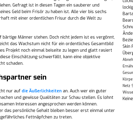
Locke
iehen. Gefragt ist in diesen Tagen ein sauberer und
locki
eines Geld beim Frisör zu haben ist. Alle vier bis sechs
Bart
aft mit einer ordentlichen Frisur durch die Welt zu
Bear
Schn
Änder
f bärtige Männer stehen. Doch nicht jedem ist es vergönnt,
Bezi
Reicht das Wachstum nicht für ein ordentliches Gesamtbild
Skin 
es Projekt noch einmal beiseite zu legen und glatt rasiert
Über
iese Einschätzung schwerfällt, kann eine objektive
Abne
cht schaden.
Ernäh
Gesun
hspartner sein
Körpe
Netz
cht nur auf
die Äußerlichkeiten
an. Auch wer ein guter
Wiss
machen und gewisse Qualitäten zur Schau stellen. Es lohnt
Kein
einsamen Interessen angesprochen werden können.
er das persönliche Gehalt bleiben besser erst einmal unter
n gefährliches Fettnäpfchen zu treten.