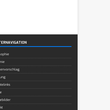
TERNAVIGATION
sophie
inie
envorschlag
ung
atelinks
e
ebilder
kt