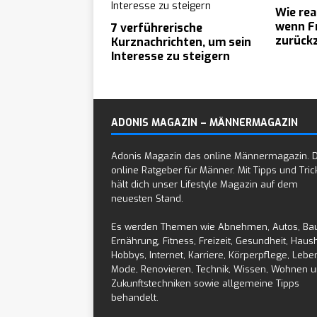
Wie rea
wenn F
7 verführerische
zurück
Kurznachrichten, um sein
Interesse zu steigern
ADONIS MAGAZIN – MÄNNERMAGAZIN
Adonis Magazin das online Männermagazin. 
online Ratgeber für Männer. Mit Tipps und Tric
hält dich unser Lifestyle Magazin auf dem
neuesten Stand.
Es werden Themen wie Abnehmen, Autos, Ba
Ernährung, Fitness, Freizeit, Gesundheit, Haush
Hobbys, Internet, Karriere, Körperpflege, Leben
Mode, Renovieren, Technik, Wissen, Wohnen 
Zukunftstechniken sowie allgemeine Tipps
behandelt.