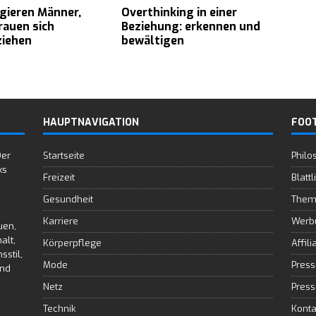
gieren Männer,
Overthinking in einer
rauen sich
Beziehung: erkennen und
ziehen
bewältigen
HAUPTNAVIGATION
FOO
Der
Startseite
Philo
ks
Freizeit
Blattl
Gesundheit
Them
Karriere
Werb
uen,
alt,
Körperpflege
Affili
sstil,
Mode
Press
und
Netz
Press
Technik
Konta