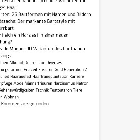
n Frisuren Männer: 10 coole Varianten für
ges Haar
arten: 26 Bartformen mit Namen und Bildern
dstache: Der markante Bartstyle mit
urrbart
t sich ein Narzisst in einer neuen
ehung?
Fade Männer: 10 Varianten des hautnahen
gangs
hmen
Alkohol
Depression
Diverses
rungsformen
Freizeit
Frisuren
Geld
Generation Z
dheit
Haarausfall
Haartransplantation
Karriere
rpflege
Mode
Männerfrisuren
Narzissmus
Natron
Sehenswürdigkeiten
Technik
Testosteron
Tiere
en
Wohnen
e Kommentare gefunden.