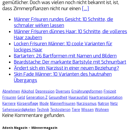
gemütlicher. Doch was vielen noch nicht bekannt ist, ist,
dass Zimmerpflanzen nicht nur einen
[…]
Männer Frisuren rundes Gesicht: 10 Schnitte, die
schmaler wirken lassen
Männer Frisuren dünnes Haar: 10 Schnitte, die volleres
Haar zaubern
Locken Frisuren Männer: 10 coole Varianten für
lockiges Haar
Bartarten: 26 Bartformen mit Namen und Bildern
Beardstache: Der markante Bartstyle mit Schnurrbart
Ändert sich ein Narzisst in einer neuen Beziehung?
Skin Fade Männer: 10 Varianten des hautnahen
Übergangs
Abnehmen
Alkohol
Depression
Diverses
Ernährungsformen
Freizeit
Frisuren
Geld
Generation Z
Gesundheit
Haarausfall
Haartransplantation
Karriere
Körperpflege
Mode
Männerfrisuren
Narzissmus
Natron
Netz
Sehenswürdigkeiten
Technik
Testosteron
Tiere
Wissen
Wohnen
Keine Kommentare gefunden.
Adonis Magazin – Männermagazin