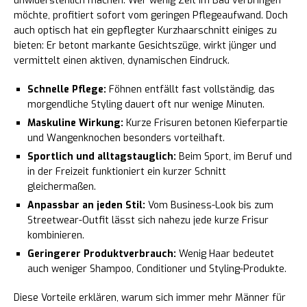
unwiderstehlich machen. Wer wenig Zeit im Bad verbringen
möchte, profitiert sofort vom geringen Pflegeaufwand. Doch
auch optisch hat ein gepflegter Kurzhaarschnitt einiges zu
bieten: Er betont markante Gesichtszüge, wirkt jünger und
vermittelt einen aktiven, dynamischen Eindruck.
Schnelle Pflege:
Föhnen entfällt fast vollständig, das
morgendliche Styling dauert oft nur wenige Minuten.
Maskuline Wirkung:
Kurze Frisuren betonen Kieferpartie
und Wangenknochen besonders vorteilhaft.
Sportlich und alltagstauglich:
Beim Sport, im Beruf und
in der Freizeit funktioniert ein kurzer Schnitt
gleichermaßen.
Anpassbar an jeden Stil:
Vom Business-Look bis zum
Streetwear-Outfit lässt sich nahezu jede kurze Frisur
kombinieren.
Geringerer Produktverbrauch:
Wenig Haar bedeutet
auch weniger Shampoo, Conditioner und Styling-Produkte.
Diese Vorteile erklären, warum sich immer mehr Männer für