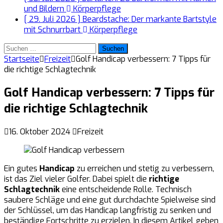
und Bildern
Körperpflege
[ 29. Juli 2026 ]
Beardstache: Der markante Bartstyle
mit Schnurrbart
Körperpflege
Suchen
nach:
Startseite
Freizeit
Golf Handicap verbessern: 7 Tipps für
die richtige Schlagtechnik
Golf Handicap verbessern: 7 Tipps für
die richtige Schlagtechnik
16. Oktober 2024
Freizeit
Ein gutes
Handicap
zu erreichen und stetig zu verbessern,
ist das Ziel vieler Golfer. Dabei spielt die
richtige
Schlagtechnik
eine entscheidende Rolle. Technisch
saubere Schläge und eine gut durchdachte Spielweise sind
der Schlüssel, um das Handicap langfristig zu senken und
beständige Fortschritte zu erzielen. In diesem Artikel geben