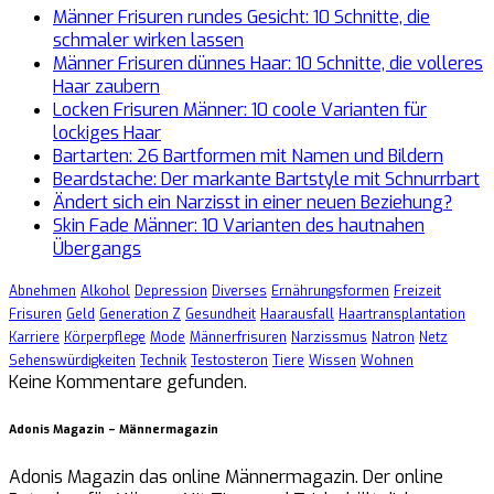
Männer Frisuren rundes Gesicht: 10 Schnitte, die
schmaler wirken lassen
Männer Frisuren dünnes Haar: 10 Schnitte, die volleres
Haar zaubern
Locken Frisuren Männer: 10 coole Varianten für
lockiges Haar
Bartarten: 26 Bartformen mit Namen und Bildern
Beardstache: Der markante Bartstyle mit Schnurrbart
Ändert sich ein Narzisst in einer neuen Beziehung?
Skin Fade Männer: 10 Varianten des hautnahen
Übergangs
Abnehmen
Alkohol
Depression
Diverses
Ernährungsformen
Freizeit
Frisuren
Geld
Generation Z
Gesundheit
Haarausfall
Haartransplantation
Karriere
Körperpflege
Mode
Männerfrisuren
Narzissmus
Natron
Netz
Sehenswürdigkeiten
Technik
Testosteron
Tiere
Wissen
Wohnen
Keine Kommentare gefunden.
Adonis Magazin – Männermagazin
Adonis Magazin das online Männermagazin. Der online