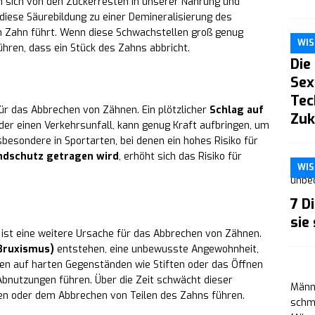
n sich von den Zuckerresten in unserer Nahrung und
 diese Säurebildung zu einer Demineralisierung des
 Zahn führt. Wenn diese Schwachstellen groß genug
WIS
ühren, dass ein Stück des Zahns abbricht.
Die
Sex
Tec
ür das Abbrechen von Zähnen. Ein plötzlicher
Schlag auf
Zuk
 oder einen Verkehrsunfall, kann genug Kraft aufbringen, um
besondere in Sportarten, bei denen ein hohes Risiko für
ndschutz getragen wird
, erhöht sich das Risiko für
WIS
7 D
sie
ist eine weitere Ursache für das Abbrechen von Zähnen.
Bruxismus)
entstehen, eine unbewusste Angewohnheit,
auen auf harten Gegenständen wie Stiften oder das Öffnen
bnutzungen führen. Über die Zeit schwächt dieser
Männe
en oder dem Abbrechen von Teilen des Zahns führen.
schm