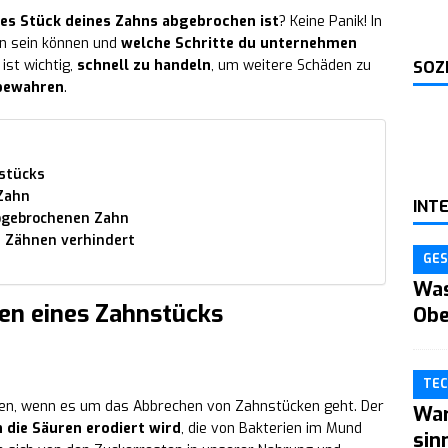
nes Stück deines Zahns abgebrochen ist
? Keine Panik! In
en sein können und
welche Schritte du unternehmen
 ist wichtig,
schnell zu handeln
, um weitere Schäden zu
SOZ
 bewahren
.
stücks
Zahn
INT
bgebrochenen Zahn
 Zähnen verhindert
GES
Was
en eines Zahnstücks
Obe
TEC
hen, wenn es um das Abbrechen von Zahnstücken geht. Der
War
die Säuren erodiert wird
, die von Bakterien im Mund
sin