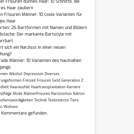
r Frisuren dünnes Haar: 10 Schnitte, die
res Haar zaubern
n Frisuren Männer: 10 coole Varianten für
ges Haar
arten: 26 Bartformen mit Namen und Bildern
dstache: Der markante Bartstyle mit
urrbart
t sich ein Narzisst in einer neuen
ehung?
Fade Männer: 10 Varianten des hautnahen
gangs
hmen
Alkohol
Depression
Diverses
rungsformen
Freizeit
Frisuren
Geld
Generation Z
dheit
Haarausfall
Haartransplantation
Karriere
rpflege
Mode
Männerfrisuren
Narzissmus
Natron
Sehenswürdigkeiten
Technik
Testosteron
Tiere
en
Wohnen
e Kommentare gefunden.