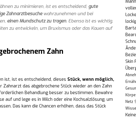
Männe
ähnen zu minimieren, ist es entscheidend,
gute
volle
ige Zahnarztbesuche
wahrzunehmen und bei
Locke
gen,
einen Mundschutz zu tragen
. Ebenso ist es wichtig,
locki
iten zu entwickeln, um Bruxismus oder das Kauen auf
Bart
Bear
Schn
Änder
gebrochenem Zahn
Bezi
Skin 
Über
Abne
 ist, ist es entscheidend, dieses
Stück, wenn möglich,
Ernäh
der Zahnarzt das abgebrochene Stück wieder an den Zahn
Gesun
erforderlichen Behandlung besser zu bestimmen. Bewahre
Körpe
se auf und lege es in Milch oder eine Kochsalzlösung, um
Netz
lassen. Das kann die Chancen erhöhen, dass das Stück
Wiss
Kein