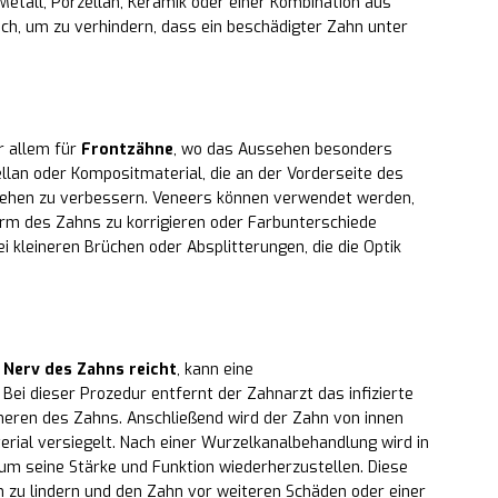
 Metall, Porzellan, Keramik oder einer Kombination aus
lich, um zu verhindern, dass ein beschädigter Zahn unter
r allem für
Frontzähne
, wo das Aussehen besonders
ellan oder Kompositmaterial, die an der Vorderseite des
ehen zu verbessern. Veneers können verwendet werden,
rm des Zahns zu korrigieren oder Farbunterschiede
ei kleineren Brüchen oder Absplitterungen, die die Optik
 Nerv des Zahns reicht
, kann eine
. Bei dieser Prozedur entfernt der Zahnarzt das infizierte
eren des Zahns. Anschließend wird der Zahn von innen
terial versiegelt. Nach einer Wurzelkanalbehandlung wird in
 um seine Stärke und Funktion wiederherzustellen. Diese
 zu lindern und den Zahn vor weiteren Schäden oder einer