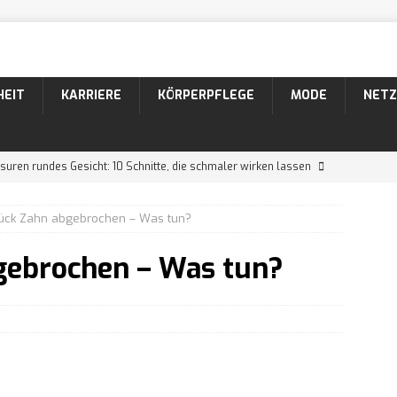
HEIT
KARRIERE
KÖRPERPFLEGE
MODE
NETZ
suren rundes Gesicht: 10 Schnitte, die schmaler wirken lassen
tück Zahn abgebrochen – Was tun?
suren dünnes Haar: 10 Schnitte, die volleres Haar zaubern
gebrochen – Was tun?
suren Männer: 10 coole Varianten für lockiges Haar
26 Bartformen mit Namen und Bildern
KÖRPERPFLEGE
 Der markante Bartstyle mit Schnurrbart
KÖRPERPFLEGE