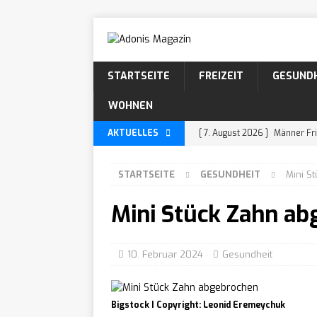
STARTSEITE
FREIZEIT
GESUND
WOHNEN
AKTUELLES
[ 7. August 2026 ]
Männer Fri
KÖRPERPFLEGE
STARTSEITE
GESUNDHEIT
Mini S
[ 5. August 2026 ]
Männer Fri
Mini Stück Zahn ab
WISSEN
[ 4. August 2026 ]
Locken Fri
KÖRPERPFLEGE
10. Februar 2024
Gesundheit
[ 30. Juli 2026 ]
Bartarten: 
[ 29. Juli 2026 ]
Beardstache:
Bigstock I Copyright: Leonid Eremeychuk