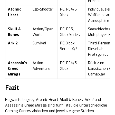
Freiheit
Atomic
Ego-Shooter
PC, PS4/5,
Individualisierb
Heart
Xbox
Waffen, starke
Atmosphäre
Skull &
Action/Open-
PC, PS5,
Seeschlachten,
Bones
World
Xbox Series
Multiplayer-Fok
Ark 2
Survival
PC, Xbox
Third-Person, V
Series X/S
Diesel als
Protagonist
Assassin’s
Action-
PC, PS4/5,
Rück zum
Creed
Adventure
Xbox
klassischen AC-
Mirage
Gameplay
Fazit
Hogwarts Legacy, Atomic Heart, Skull & Bones, Ark 2 und
Assassin’s Creed Mirage sind fünf Titel, die unterschiedliche
Gaming-Genres abdecken und jeweils eigene Stärken