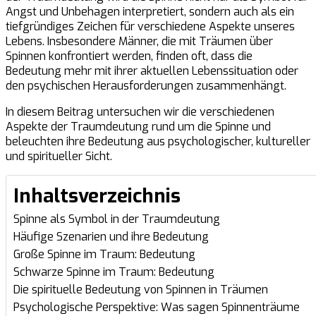
Angst und Unbehagen interpretiert, sondern auch als ein
tiefgründiges Zeichen für verschiedene Aspekte unseres
Lebens. Insbesondere Männer, die mit Träumen über
Spinnen konfrontiert werden, finden oft, dass die
Bedeutung mehr mit ihrer aktuellen Lebenssituation oder
den psychischen Herausforderungen zusammenhängt.
In diesem Beitrag untersuchen wir die verschiedenen
Aspekte der Traumdeutung rund um die Spinne und
beleuchten ihre Bedeutung aus psychologischer, kultureller
und spiritueller Sicht.
Inhaltsverzeichnis
Spinne als Symbol in der Traumdeutung
Häufige Szenarien und ihre Bedeutung
Große Spinne im Traum: Bedeutung
Schwarze Spinne im Traum: Bedeutung
Die spirituelle Bedeutung von Spinnen in Träumen
Psychologische Perspektive: Was sagen Spinnenträume