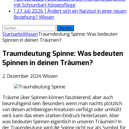
mit Schnurrbart
Körperpflege
[ 27. Juli 2026 ]
Ändert sich ein Narzisst in einer neuen
Beziehung?
Wissen
Suchen
nach:
Startseite
Wissen
Traumdeutung Spinne: Was bedeuten
Spinnen in deinen Träumen?
Traumdeutung Spinne: Was bedeuten
Spinnen in deinen Träumen?
2. Dezember 2024
Wissen
Träume über Spinnen können faszinierend, aber auch
beunruhigend sein. Besonders wenn man nachts plötzlich
von diesen achtbeinigen Kreaturen verfolgt oder umhüllt
wird, kann das einen starken Eindruck hinterlassen. Aber
was bedeuten Spinnen eigentlich in unseren Träumen? In
der Traumdeutung wird die Spinne nicht nur als Symbol für