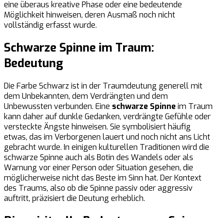
eine überaus kreative Phase oder eine bedeutende
Möglichkeit hinweisen, deren Ausmaß noch nicht
vollständig erfasst wurde.
Schwarze Spinne im Traum:
Bedeutung
Die Farbe Schwarz ist in der Traumdeutung generell mit
dem Unbekannten, dem Verdrängten und dem
Unbewussten verbunden. Eine
schwarze Spinne
im Traum
kann daher auf dunkle Gedanken, verdrängte Gefühle oder
versteckte Ängste hinweisen. Sie symbolisiert häufig
etwas, das im Verborgenen lauert und noch nicht ans Licht
gebracht wurde. In einigen kulturellen Traditionen wird die
schwarze Spinne auch als Botin des Wandels oder als
Warnung vor einer Person oder Situation gesehen, die
möglicherweise nicht das Beste im Sinn hat. Der Kontext
des Traums, also ob die Spinne passiv oder aggressiv
auftritt, präzisiert die Deutung erheblich.