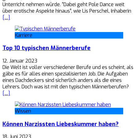
Unterricht nehmen würde. “Dabei geht Pole Dance weit
über erotische Aspekte hinaus”, wie Lis Perschel, Inhaberin
[…]
Karriere
Top 10 typischen Männerberufe
12. Januar 2023
Die Welt ist voller verschiedener Berufe und es scheint, als
gäbe es für alles einen spezialisierten Job. Die Aufgaben
eines Dachdeckers sind sicherlich anders als die eines
Lehrers. Doch was ist mit den typischen Männerberufen?
[…]
Wissen
Können Narzissten Liebeskummer haben?
18. Juni 2023