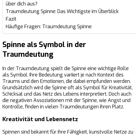
über dich aus?
Traumdeutung Spinne: Das Wichtigste im Überblick
Fazit
Häufige Fragen: Traumdeutung Spinne
Spinne als Symbol in der
Traumdeutung
In der Traumdeutung spielt die Spinne eine wichtige Rolle
als Symbol. Ihre Bedeutung variiert je nach Kontext des
Traums und den Emotionen, die dabei empfunden werden.
Grundsätzlich wird die Spinne oft als Symbol für Kreativität,
Schicksal und das Netz des Lebens interpretiert. Doch auch
die negativen Assoziationen mit der Spinne, wie Angst und
Kontrolle, finden in vielen Traumdeutungen ihren Platz.
Kreativität und Lebensnetz
Spinnen sind bekannt für ihre Fähigkeit, kunstvolle Netze zu