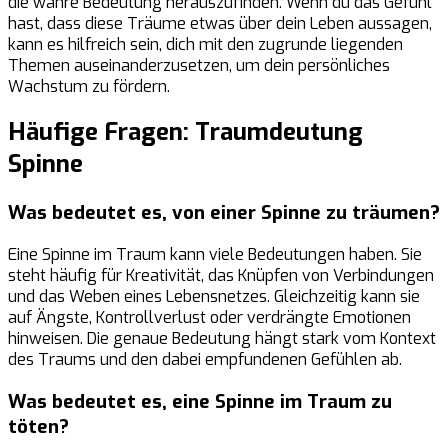
die wahre Bedeutung herauszufinden. Wenn du das Gefühl
hast, dass diese Träume etwas über dein Leben aussagen,
kann es hilfreich sein, dich mit den zugrunde liegenden
Themen auseinanderzusetzen, um dein persönliches
Wachstum zu fördern.
Häufige Fragen: Traumdeutung
Spinne
Was bedeutet es, von einer Spinne zu träumen?
Eine Spinne im Traum kann viele Bedeutungen haben. Sie
steht häufig für Kreativität, das Knüpfen von Verbindungen
und das Weben eines Lebensnetzes. Gleichzeitig kann sie
auf Ängste, Kontrollverlust oder verdrängte Emotionen
hinweisen. Die genaue Bedeutung hängt stark vom Kontext
des Traums und den dabei empfundenen Gefühlen ab.
Was bedeutet es, eine Spinne im Traum zu
töten?