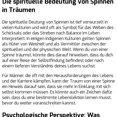
Die spirituelle Bedeutung von Spinnen
in Träumen
Die spirituelle Deutung von Spinnen ist tief verwurzelt in
vielen Kulturen und wird oft als Symbol für das Weben des
Schicksals oder das Streben nach Balance im Leben
interpretiert. In einigen indigenen Kulturen gelten Spinnen
als Hüter von Weisheit und als Vermittler zwischen der
spirituellen und der physischen Welt. Wenn du von einer
Spinne träumst, könnte dies darauf hinweisen, dass du dich
auf einer Reise der Selbstfindung befindest oder nach
einem tieferen Verständnis deines Lebens suchst.
Für Männer, die oft mit den Herausforderungen des Lebens
und der Karriere kämpfen, kann der Traum von einer Spinne
ein Hinweis darauf sein, dass sie mehr in Einklang mit sich
selbst kommen müssen. Es könnte auch ein Zeichen dafür
sein, dass du eine bestimmte Lebenslektion lernen musst,
bevor du weiter voranschreiten kannst.
Psychologische Perspektive: Was