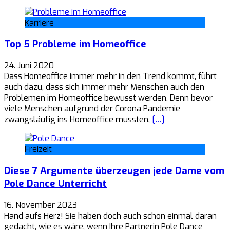
Karriere
Top 5 Probleme im Homeoffice
24. Juni 2020
Dass Homeoffice immer mehr in den Trend kommt, führt
auch dazu, dass sich immer mehr Menschen auch den
Problemen im Homeoffice bewusst werden. Denn bevor
viele Menschen aufgrund der Corona Pandemie
zwangsläufig ins Homeoffice mussten,
[…]
Freizeit
Diese 7 Argumente überzeugen jede Dame vom
Pole Dance Unterricht
16. November 2023
Hand aufs Herz! Sie haben doch auch schon einmal daran
gedacht, wie es wäre, wenn Ihre Partnerin Pole Dance