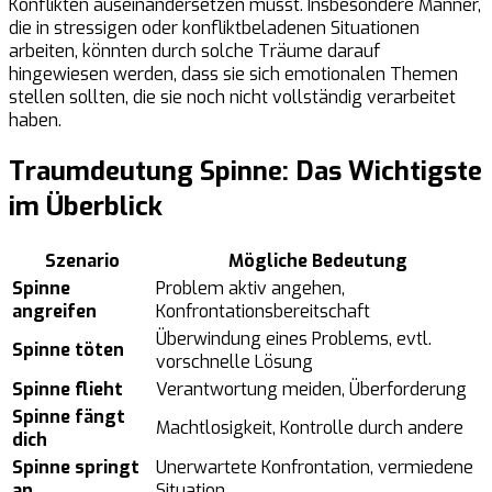
Konflikten auseinandersetzen musst. Insbesondere Männer,
die in stressigen oder konfliktbeladenen Situationen
arbeiten, könnten durch solche Träume darauf
hingewiesen werden, dass sie sich emotionalen Themen
stellen sollten, die sie noch nicht vollständig verarbeitet
haben.
Traumdeutung Spinne: Das Wichtigste
im Überblick
Szenario
Mögliche Bedeutung
Spinne
Problem aktiv angehen,
angreifen
Konfrontationsbereitschaft
Überwindung eines Problems, evtl.
Spinne töten
vorschnelle Lösung
Spinne flieht
Verantwortung meiden, Überforderung
Spinne fängt
Machtlosigkeit, Kontrolle durch andere
dich
Spinne springt
Unerwartete Konfrontation, vermiedene
an
Situation