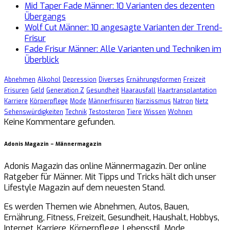
Mid Taper Fade Männer: 10 Varianten des dezenten
Übergangs
Wolf Cut Männer: 10 angesagte Varianten der Trend-
Frisur
Fade Frisur Männer: Alle Varianten und Techniken im
Überblick
Abnehmen
Alkohol
Depression
Diverses
Ernährungsformen
Freizeit
Frisuren
Geld
Generation Z
Gesundheit
Haarausfall
Haartransplantation
Karriere
Körperpflege
Mode
Männerfrisuren
Narzissmus
Natron
Netz
Sehenswürdigkeiten
Technik
Testosteron
Tiere
Wissen
Wohnen
Keine Kommentare gefunden.
Adonis Magazin – Männermagazin
Adonis Magazin das online Männermagazin. Der online
Ratgeber für Männer. Mit Tipps und Tricks hält dich unser
Lifestyle Magazin auf dem neuesten Stand.
Es werden Themen wie Abnehmen, Autos, Bauen,
Ernährung, Fitness, Freizeit, Gesundheit, Haushalt, Hobbys,
Internet, Karriere, Körperpflege, Lebensstil, Mode,