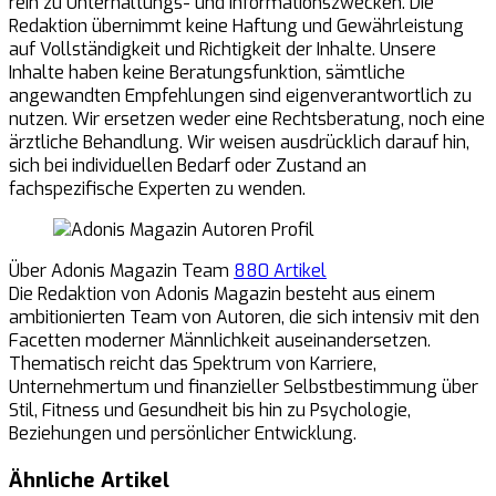
rein zu Unterhaltungs- und Informationszwecken. Die
Redaktion übernimmt keine Haftung und Gewährleistung
auf Vollständigkeit und Richtigkeit der Inhalte. Unsere
Inhalte haben keine Beratungsfunktion, sämtliche
angewandten Empfehlungen sind eigenverantwortlich zu
nutzen. Wir ersetzen weder eine Rechtsberatung, noch eine
ärztliche Behandlung. Wir weisen ausdrücklich darauf hin,
sich bei individuellen Bedarf oder Zustand an
fachspezifische Experten zu wenden.
Über Adonis Magazin Team
880 Artikel
Die Redaktion von Adonis Magazin besteht aus einem
ambitionierten Team von Autoren, die sich intensiv mit den
Facetten moderner Männlichkeit auseinandersetzen.
Thematisch reicht das Spektrum von Karriere,
Unternehmertum und finanzieller Selbstbestimmung über
Stil, Fitness und Gesundheit bis hin zu Psychologie,
Beziehungen und persönlicher Entwicklung.
Ähnliche Artikel