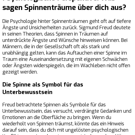
sagen Spinnenträume über dich aus?
Die Psychologie hinter Spinnenträumen geht oft auf tiefere
Ängste und Unsicherheiten zurück. Sigmund Freud deutete
in seinen Theorien, dass Spinnen in Träumen auf
unterdrückte Ängste und Wünsche hinweisen können. Bei
Männern, die in der Gesellschaft oft als stark und
unabhängig gelten, kann das Auftauchen einer Spinne im
Traum eine Auseinandersetzung mit eigenen Schwächen
oder Ängsten widerspiegeln, die im Wachleben nicht offen
gezeigt werden.
Die Spinne als Symbol für das
Unterbewusstsein
Freud betrachtete Spinnen als Symbole für das
Unterbewusstsein, das versucht, verdrängte Gedanken und
Emotionen an die Oberfläche zu bringen. Wenn du
wiederholt von Spinnen träumst, könnte das ein Hinweis
darauf sein, dass du dich mit ungelösten psychologischen