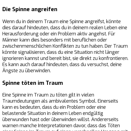
Die Spinne angreifen
Wenn du in deinem Traum eine Spinne angreifst, könnte
dies darauf hindeuten, dass du in deinem realen Leben eine
Herausforderung oder ein Problem aktiv angehst. Für
Männer kann dies besonders mit beruflichen oder
zwischenmenschlichen Konflikten zu tun haben. Der Traum
könnte signalisieren, dass du eine Situation nicht länger
ignorieren kannst und bereit bist, sie direkt zu konfrontieren.
Es kann auch darauf hindeuten, dass du versuchst, deine
Ängste zu überwinden.
Spinne töten im Traum
Eine Spinne im Traum zu töten gilt in vielen
Traumdeutungen als ambivalentes Symbol. Einerseits
kann es bedeuten, dass du ein Problem oder eine
belastende Situation in deinem Leben endgültig
überwunden hast oder überwinden willst. Andererseits
warnen manche Interpretationen davor, dass das Töten