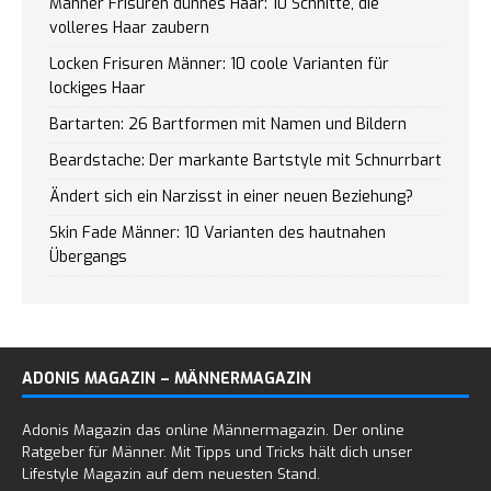
Männer Frisuren dünnes Haar: 10 Schnitte, die
volleres Haar zaubern
Locken Frisuren Männer: 10 coole Varianten für
lockiges Haar
Bartarten: 26 Bartformen mit Namen und Bildern
Beardstache: Der markante Bartstyle mit Schnurrbart
Ändert sich ein Narzisst in einer neuen Beziehung?
Skin Fade Männer: 10 Varianten des hautnahen
Übergangs
ADONIS MAGAZIN – MÄNNERMAGAZIN
Adonis Magazin das online Männermagazin. Der online
Ratgeber für Männer. Mit Tipps und Tricks hält dich unser
Lifestyle Magazin auf dem neuesten Stand.