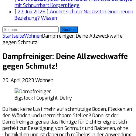
mit Schnurrbart
Körperpflege
[ 27. Juli 2026 ]
Ändert sich ein Narzisst in einer neuen
Beziehung?
Wissen
Suchen
nach:
Startseite
Wohnen
Dampfreiniger: Deine Allzweckwaffe
gegen Schmutz!
Dampfreiniger: Deine Allzweckwaffe
gegen Schmutz!
29. April 2023
Wohnen
Bigstock I Copyright: Detry
Du hast keine Lust mehr auf schmutzige Böden, Flecken an
den Wänden und unerreichbare Stellen? Dann ist der
Dampfreiniger genau das Richtige für Dich! Er eignet sich
perfekt zur Beseitigung von Schmutz und Bakterien, ohne
Chemikalien und ist dabei noch mühelos in der Anwendung.