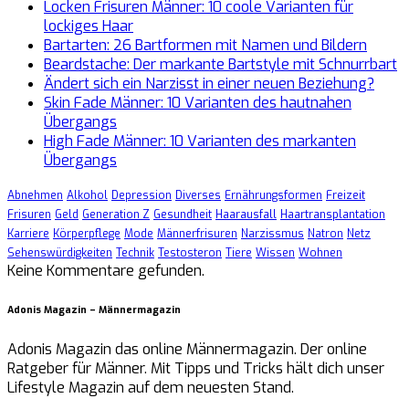
Locken Frisuren Männer: 10 coole Varianten für
lockiges Haar
Bartarten: 26 Bartformen mit Namen und Bildern
Beardstache: Der markante Bartstyle mit Schnurrbart
Ändert sich ein Narzisst in einer neuen Beziehung?
Skin Fade Männer: 10 Varianten des hautnahen
Übergangs
High Fade Männer: 10 Varianten des markanten
Übergangs
Abnehmen
Alkohol
Depression
Diverses
Ernährungsformen
Freizeit
Frisuren
Geld
Generation Z
Gesundheit
Haarausfall
Haartransplantation
Karriere
Körperpflege
Mode
Männerfrisuren
Narzissmus
Natron
Netz
Sehenswürdigkeiten
Technik
Testosteron
Tiere
Wissen
Wohnen
Keine Kommentare gefunden.
Adonis Magazin – Männermagazin
Adonis Magazin das online Männermagazin. Der online
Ratgeber für Männer. Mit Tipps und Tricks hält dich unser
Lifestyle Magazin auf dem neuesten Stand.