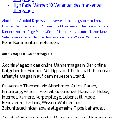
High Fade Männer: 10 Varianten des markanten
Übergangs
Abnehmen
Alkohol
Depression
Diverses
Ernährungsformen
Freizeit
Frisuren
Geld
Generation Z
Gesundheit
Haarausfall
Haartransplantation
Karriere
Körperpflege
Mode
Männerfrisuren
Narzissmus
Natron
Netz
Sehenswürdigkeiten
Technik
Testosteron
Tiere
Wissen
Wohnen
Keine Kommentare gefunden.
Adonis Magazin – Männermagazin
Adonis Magazin das online Männermagazin. Der online
Ratgeber für Männer. Mit Tipps und Tricks hält dich unser
Lifestyle Magazin auf dem neuesten Stand.
Es werden Themen wie Abnehmen, Autos, Bauen,
Ernährung, Fitness, Freizeit, Gesundheit, Haushalt, Hobbys,
Internet, Karriere, Körperpflege, Lebensstil, Mode,
Renovieren, Technik, Wissen, Wohnen und
Zukunftstechniken sowie allgemeine Tipps behandelt.
Adonis Magazin das online Männermagazin ist immer den