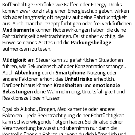
Koffeinhaltige Getränke wie Kaffee oder Energy-Drinks
können zwar kurzfristig einen Energieschub geben, wirken
sich aber langfristig oft negativ auf deine Fahrtüchtigkeit
aus. Auch manche rezeptpflichtigen oder frei verkäuflichen
Medikamente
können Nebenwirkungen haben, die deine
Fahrtüchtigkeit beeinträchtigen. Es ist daher wichtig, die
Hinweise deines Arztes und die
Packungsbeilage
aufmerksam zu lesen.
Müdigkeit
am Steuer kann zu gefährlichen Situationen
führen, wie Sekundenschlaf oder Konzentrationsmangel.
Auch
Ablenkung
durch
Smartphone
-Nutzung oder
andere Faktoren erhöht das
Unfallrisiko
erheblich.
Darüber hinaus können
Krankheiten
und
emotionale
Belastungen
deine Wahrnehmung, Urteilsfähigkeit und
Reaktionszeit beeinflussen.
Egal ob Alkohol, Drogen, Medikamente oder andere
Faktoren – jede Beeinträchtigung deiner Fahrtüchtigkeit
kann schwerwiegende Folgen haben. Sei dir also deiner
Verantwortung bewusst und übernimm nur dann die
Kontrolle über ein Fahrzeug, wenn du dich körperlich und