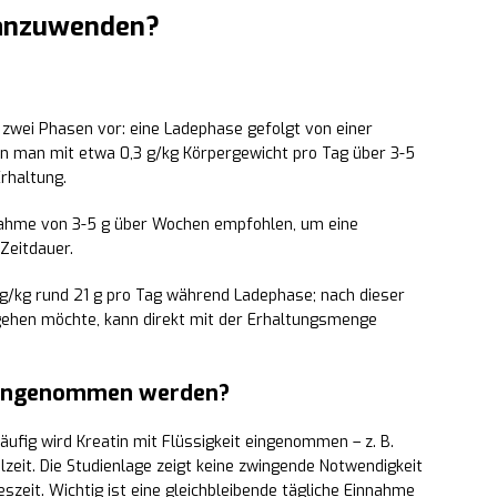
h anzuwenden?
 zwei Phasen vor: eine Ladephase gefolgt von einer
nn man mit etwa 0,3 g/kg Körpergewicht pro Tag über 3-5
rhaltung.
nnahme von 3-5 g über Wochen empfohlen, um eine
Zeitdauer.
 g/kg rund 21 g pro Tag während Ladephase; nach dieser
gehen möchte, kann direkt mit der Erhaltungsmenge
 eingenommen werden?
häufig wird Kreatin mit Flüssigkeit eingenommen – z. B.
eit. Die Studienlage zeigt keine zwingende Notwendigkeit
zeit. Wichtig ist eine gleichbleibende tägliche Einnahme