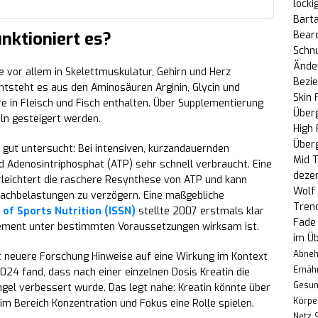
locki
Bart
unktioniert es?
Bear
Schn
Änder
e vor allem in Skelettmuskulatur, Gehirn und Herz
Bezi
tsteht es aus den Aminosäuren Arginin, Glycin und
Skin 
re in Fleisch und Fisch enthalten. Über Supplementierung
Über
ln gesteigert werden.
High
Über
 gut untersucht: Bei intensiven, kurzandauernden
Mid T
ird Adenosin­triphosphat (ATP) sehr schnell verbraucht. Eine
deze
rleichtert die raschere Resynthese von ATP und kann
Wolf 
fachbelastungen zu verzögern. Eine maßgebliche
Trend
 of Sports Nutrition (ISSN)
stellte 2007 erstmals klar
Fade 
lement unter bestimmten Voraussetzungen wirksam ist.
im Üb
Abne
t neuere Forschung Hinweise auf eine Wirkung im Kontext
Ernäh
024 fand, dass nach einer einzelnen Dosis Kreatin die
Gesun
gel verbessert wurde. Das legt nahe: Kreatin könnte über
Körpe
m Bereich Konzentration und Fokus eine Rolle spielen.
Netz