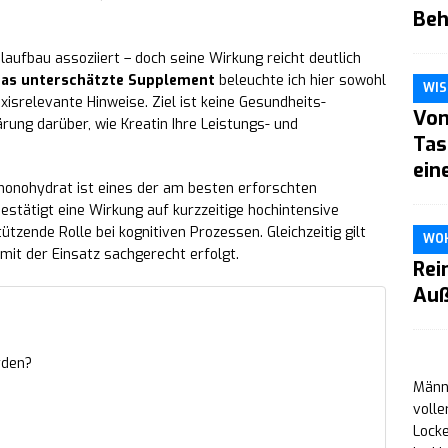
Beh
laufbau assoziiert – doch seine Wirkung reicht deutlich
das unterschätzte Supplement
beleuchte ich hier sowohl
WIS
xisrelevante Hinweise. Ziel ist keine Gesundheits-
Von
rung darüber, wie Kreatin Ihre Leistungs- und
Tas
ein
n monohydrat ist eines der am besten erforschten
stätigt eine Wirkung auf kurzzeitige hochintensive
ützende Rolle bei kognitiven Prozessen. Gleichzeitig gilt
WO
mit der Einsatz sachgerecht erfolgt.
Rei
Auß
rden?
Männe
volle
Locke