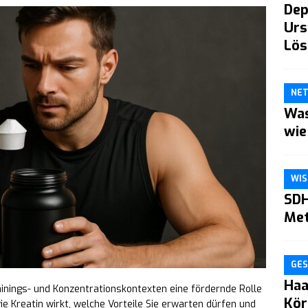
Dep
Urs
Lös
NE
Was
wie
WIS
SDH
Me
GES
Haa
inings- und Konzentrationskontexten eine fördernde Rolle
Kör
ie Kreatin wirkt, welche Vorteile Sie erwarten dürfen und