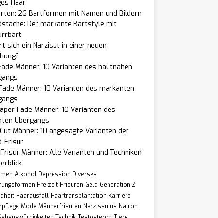
ges Haar
arten: 26 Bartformen mit Namen und Bildern
dstache: Der markante Bartstyle mit
urrbart
t sich ein Narzisst in einer neuen
ehung?
Fade Männer: 10 Varianten des hautnahen
gangs
 Fade Männer: 10 Varianten des markanten
gangs
aper Fade Männer: 10 Varianten des
nten Übergangs
Cut Männer: 10 angesagte Varianten der
-Frisur
Frisur Männer: Alle Varianten und Techniken
erblick
hmen
Alkohol
Depression
Diverses
rungsformen
Freizeit
Frisuren
Geld
Generation Z
dheit
Haarausfall
Haartransplantation
Karriere
rpflege
Mode
Männerfrisuren
Narzissmus
Natron
Sehenswürdigkeiten
Technik
Testosteron
Tiere