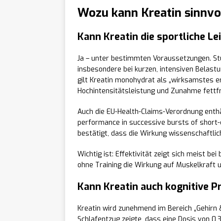
Wozu kann Kreatin sinnvo
Kann Kreatin die sportliche Le
Ja – unter bestimmten Voraussetzungen. Stu
insbesondere bei kurzen, intensiven Belastu
gilt Kreatin monohydrat als „wirksamstes e
Hochintensitäts­leistung und Zunahme fettf
Auch die EU-Health-Claims-Verordnung enthä
performance in successive bursts of short-du
bestätigt, dass die Wirkung wissenschaftli
Wichtig ist: Effektivität zeigt sich meist b
ohne Training die Wirkung auf Muskelkraft u
Kann Kreatin auch kognitive P
Kreatin wird zunehmend im Bereich „Gehirn 
Schlafentzug zeigte, dass eine Dosis von 0