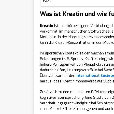
Fazit
Was ist Kreatin und wie f
Kreatin
ist eine körpereigene Verbindung, di
vorkommt. Im menschlichen Stoffwechsel en
Methionin. In der Nahrung ist es insbesonde
kann die Kreatin-Konzentration in den Muske
Im sportlichen Kontext ist der Mechanismus
Belastungen (z. B. Sprints, Krafttraining) w
höhere Verfügbarkeit von Phosphokreatin e
dadurch helfen, Leistungsausfälle bei Mehr
Übersichtsarbeit der
International Society
heraus, dass Kreatin monohydrat als Supp
Zusätzlich zu den muskulären Effekten zeig
kognitiver Beanspruchung. Eine Studie von 2
Verarbeitungsgeschwindigkeit bei Schlafman
reine Muskel-Effekte hinausgehen und auch i