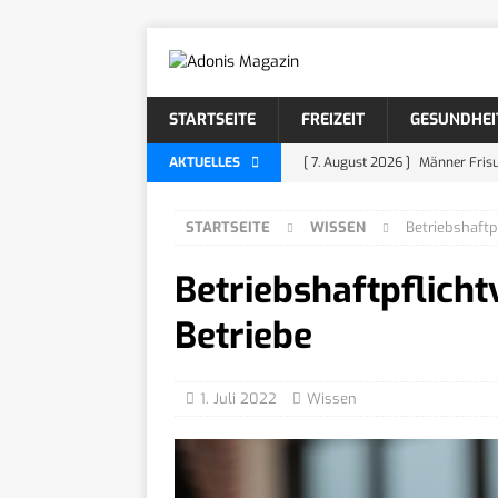
STARTSEITE
FREIZEIT
GESUNDHEI
AKTUELLES
[ 7. August 2026 ]
Männer Frisu
KÖRPERPFLEGE
STARTSEITE
WISSEN
Betriebshaftp
[ 5. August 2026 ]
Männer Frisu
Betriebshaftpflicht
[ 4. August 2026 ]
Locken Frisu
[ 30. Juli 2026 ]
Bartarten: 26 
Betriebe
[ 29. Juli 2026 ]
Beardstache: D
1. Juli 2022
Wissen