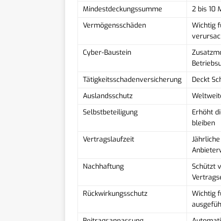
Mindestdeckungssumme
2 bis 10 
Vermögensschäden
Wichtig f
verursa
Cyber-Baustein
Zusatzmo
Betriebs
Tätigkeitsschadenversicherung
Deckt Sc
Auslandsschutz
Weltweit
Selbstbeteiligung
Erhöht di
bleiben
Vertragslaufzeit
Jährliche
Anbieter
Nachhaftung
Schützt 
Vertrags
Rückwirkungsschutz
Wichtig 
ausgefüh
Beitragsanpassung
Automati