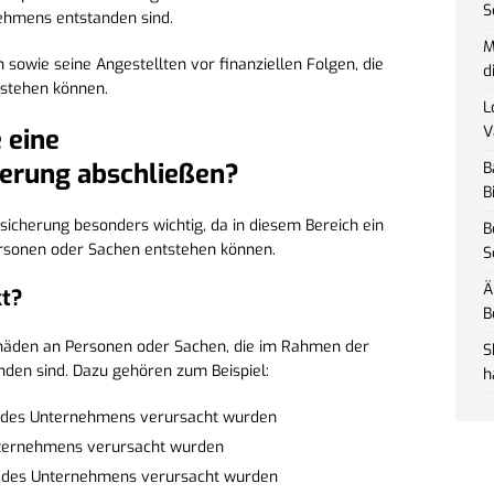
S
ehmens entstanden sind.
M
sowie seine Angestellten vor finanziellen Folgen, die
d
stehen können.
L
V
 eine
herung abschließen?
B
B
ersicherung besonders wichtig, da in diesem Bereich ein
B
ersonen oder Sachen entstehen können.
S
Ä
kt?
B
Schäden an Personen oder Sachen, die im Rahmen der
S
nden sind. Dazu gehören zum Beispiel:
h
n des Unternehmens verursacht wurden
Unternehmens verursacht wurden
ng des Unternehmens verursacht wurden