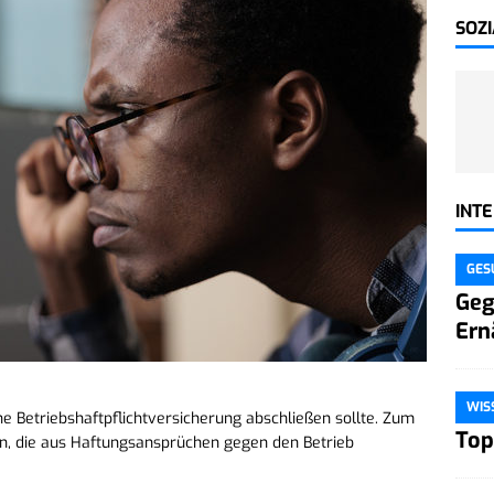
SOZ
INT
GES
Geg
Ern
WIS
ine Betriebshaftpflichtversicherung abschließen sollte. Zum
Top
gen, die aus Haftungsansprüchen gegen den Betrieb