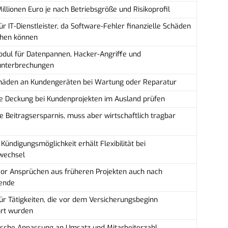
Millionen Euro je nach Betriebsgröße und Risikoprofil
ür IT-Dienstleister, da Software-Fehler finanzielle Schäden
chen können
dul für Datenpannen, Hacker-Angriffe und
unterbrechungen
häden an Kundengeräten bei Wartung oder Reparatur
e Deckung bei Kundenprojekten im Ausland prüfen
e Beitragsersparnis, muss aber wirtschaftlich tragbar
 Kündigungsmöglichkeit erhält Flexibilität bei
wechsel
vor Ansprüchen aus früheren Projekten auch nach
ende
für Tätigkeiten, die vor dem Versicherungsbeginn
rt wurden
sche Anpassung an Umsatz und Mitarbeiterzahl