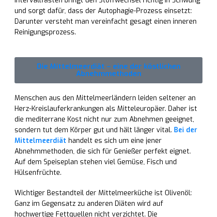
Intervallfasten bringt den Stoffwechsel richtig in Schwung
und sorgt dafür, dass der Autophagie-Prozess einsetzt:
Darunter versteht man vereinfacht gesagt einen inneren
Reinigungsprozess.
Die Mittelmeerdiät – eine der köstlichen
Abnehmmethoden
Menschen aus den Mittelmeerländern leiden seltener an
Herz-Kreislauferkrankungen als Mitteleuropäer. Daher ist
die mediterrane Kost nicht nur zum Abnehmen geeignet,
sondern tut dem Körper gut und hält länger vital.
Bei der
Mittelmeerdiät
handelt es sich um eine jener
Abnehmmethoden, die sich für Genießer perfekt eignet.
Auf dem Speiseplan stehen viel Gemüse, Fisch und
Hülsenfrüchte.
Wichtiger Bestandteil der Mittelmeerküche ist Olivenöl:
Ganz im Gegensatz zu anderen Diäten wird auf
hochwertige Fettquellen nicht verzichtet. Die