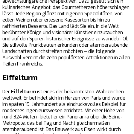
abwechslungsreiche Perspektiven. Dazu gesellt sich ein
kulinarisches Angebot, das Gourmetherzen höherschlagen
lässt. Jede Region glänzt mit eigenen Spezialitäten, von
edlen Weinen über erlesene Käsesorten bis hin zu
raffinierten Desserts. Das Land lädt Sie ein, in die Welt
berühmter Könige und visionärer Künstler einzutauchen
und auf den Spuren historischer Ereignisse zu wandeln. Ob
Sie stilvolle Prunkbauten erkunden oder atemberaubende
Landschaften durchstreifen möchten – die folgende
Auswahl vereint die zehn populärsten Attraktionen in allen
Teilen Frankreichs.
Eiffelturm
Der
Eiffelturm
ist eines der bekanntesten Wahrzeichen
weltweit. Er befindet sich im Herzen von Paris und wurde
im späten 19. Jahrhundert als eindrucksvolles Beispiel für
modernes Ingenieurswesen errichtet. Mit einer Höhe von
rund 324 Metern bietet er ein Panorama über die Seine-
Metropole, das bei Tag und Nacht gleichermaßen
atemberaubend ist. Das Bauwerk aus Eisen wirkt durch