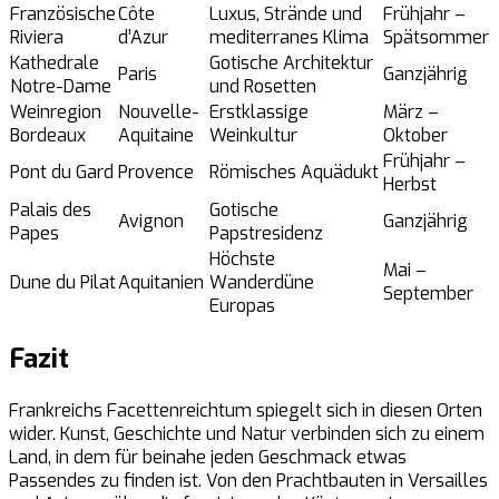
Französische
Côte
Luxus, Strände und
Frühjahr –
Riviera
d’Azur
mediterranes Klima
Spätsommer
Kathedrale
Gotische Architektur
Paris
Ganzjährig
Notre-Dame
und Rosetten
Weinregion
Nouvelle-
Erstklassige
März –
Bordeaux
Aquitaine
Weinkultur
Oktober
Frühjahr –
Pont du Gard
Provence
Römisches Aquädukt
Herbst
Palais des
Gotische
Avignon
Ganzjährig
Papes
Papstresidenz
Höchste
Mai –
Dune du Pilat
Aquitanien
Wanderdüne
September
Europas
Fazit
Frankreichs Facettenreichtum spiegelt sich in diesen Orten
wider. Kunst, Geschichte und Natur verbinden sich zu einem
Land, in dem für beinahe jeden Geschmack etwas
Passendes zu finden ist. Von den Prachtbauten in Versailles