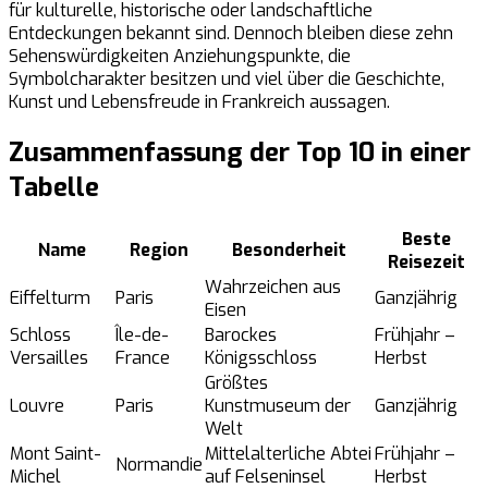
für kulturelle, historische oder landschaftliche
Entdeckungen bekannt sind. Dennoch bleiben diese zehn
Sehenswürdigkeiten Anziehungspunkte, die
Symbolcharakter besitzen und viel über die Geschichte,
Kunst und Lebensfreude in Frankreich aussagen.
Zusammenfassung der Top 10 in einer
Tabelle
Beste
Name
Region
Besonderheit
Reisezeit
Wahrzeichen aus
Eiffelturm
Paris
Ganzjährig
Eisen
Schloss
Île-de-
Barockes
Frühjahr –
Versailles
France
Königsschloss
Herbst
Größtes
Louvre
Paris
Kunstmuseum der
Ganzjährig
Welt
Mont Saint-
Mittelalterliche Abtei
Frühjahr –
Normandie
Michel
auf Felseninsel
Herbst