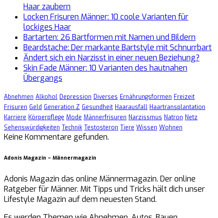
Haar zaubern
Locken Frisuren Männer: 10 coole Varianten für
lockiges Haar
Bartarten: 26 Bartformen mit Namen und Bildern
Beardstache: Der markante Bartstyle mit Schnurrbart
Ändert sich ein Narzisst in einer neuen Beziehung?
Skin Fade Männer: 10 Varianten des hautnahen
Übergangs
Abnehmen
Alkohol
Depression
Diverses
Ernährungsformen
Freizeit
Frisuren
Geld
Generation Z
Gesundheit
Haarausfall
Haartransplantation
Karriere
Körperpflege
Mode
Männerfrisuren
Narzissmus
Natron
Netz
Sehenswürdigkeiten
Technik
Testosteron
Tiere
Wissen
Wohnen
Keine Kommentare gefunden.
Adonis Magazin – Männermagazin
Adonis Magazin das online Männermagazin. Der online
Ratgeber für Männer. Mit Tipps und Tricks hält dich unser
Lifestyle Magazin auf dem neuesten Stand.
Es werden Themen wie Abnehmen, Autos, Bauen,