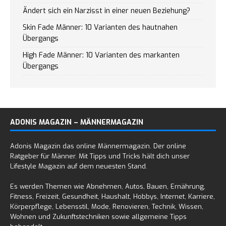
Ändert sich ein Narzisst in einer neuen Beziehung?
Skin Fade Männer: 10 Varianten des hautnahen
Übergangs
High Fade Männer: 10 Varianten des markanten
Übergangs
ADONIS MAGAZIN – MÄNNERMAGAZIN
Adonis Magazin das online Männermagazin. Der online
Ratgeber für Männer. Mit Tipps und Tricks hält dich unser
Lifestyle Magazin auf dem neuesten Stand.
Es werden Themen wie Abnehmen, Autos, Bauen, Ernährung,
Fitness, Freizeit, Gesundheit, Haushalt, Hobbys, Internet, Karriere,
Körperpflege, Lebensstil, Mode, Renovieren, Technik, Wissen,
Wohnen und Zukunftstechniken sowie allgemeine Tipps