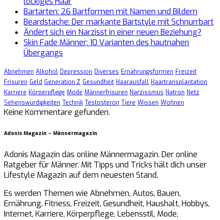
lockiges Haar
Bartarten: 26 Bartformen mit Namen und Bildern
Beardstache: Der markante Bartstyle mit Schnurrbart
Ändert sich ein Narzisst in einer neuen Beziehung?
Skin Fade Männer: 10 Varianten des hautnahen
Übergangs
Abnehmen
Alkohol
Depression
Diverses
Ernährungsformen
Freizeit
Frisuren
Geld
Generation Z
Gesundheit
Haarausfall
Haartransplantation
Karriere
Körperpflege
Mode
Männerfrisuren
Narzissmus
Natron
Netz
Sehenswürdigkeiten
Technik
Testosteron
Tiere
Wissen
Wohnen
Keine Kommentare gefunden.
Adonis Magazin – Männermagazin
Adonis Magazin das online Männermagazin. Der online
Ratgeber für Männer. Mit Tipps und Tricks hält dich unser
Lifestyle Magazin auf dem neuesten Stand.
Es werden Themen wie Abnehmen, Autos, Bauen,
Ernährung, Fitness, Freizeit, Gesundheit, Haushalt, Hobbys,
Internet, Karriere, Körperpflege, Lebensstil, Mode,