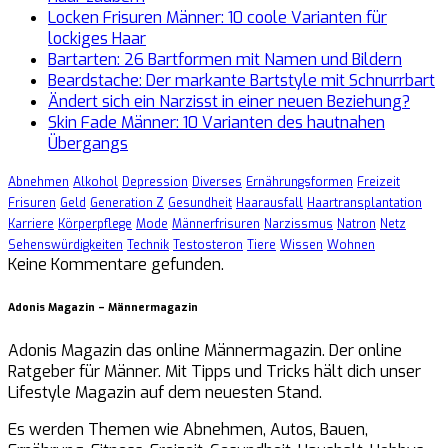
Locken Frisuren Männer: 10 coole Varianten für
lockiges Haar
Bartarten: 26 Bartformen mit Namen und Bildern
Beardstache: Der markante Bartstyle mit Schnurrbart
Ändert sich ein Narzisst in einer neuen Beziehung?
Skin Fade Männer: 10 Varianten des hautnahen
Übergangs
Abnehmen
Alkohol
Depression
Diverses
Ernährungsformen
Freizeit
Frisuren
Geld
Generation Z
Gesundheit
Haarausfall
Haartransplantation
Karriere
Körperpflege
Mode
Männerfrisuren
Narzissmus
Natron
Netz
Sehenswürdigkeiten
Technik
Testosteron
Tiere
Wissen
Wohnen
Keine Kommentare gefunden.
Adonis Magazin – Männermagazin
Adonis Magazin das online Männermagazin. Der online
Ratgeber für Männer. Mit Tipps und Tricks hält dich unser
Lifestyle Magazin auf dem neuesten Stand.
Es werden Themen wie Abnehmen, Autos, Bauen,