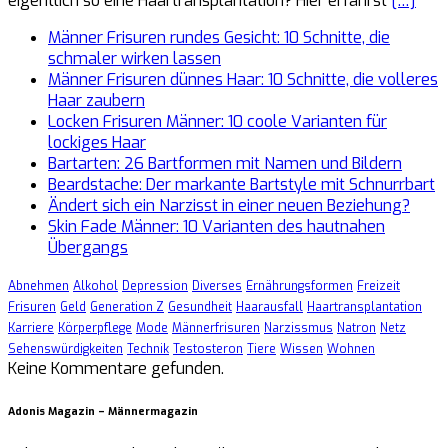
eigentlich so eine Haartransplantation? Hier erfährst
[…]
Männer Frisuren rundes Gesicht: 10 Schnitte, die
schmaler wirken lassen
Männer Frisuren dünnes Haar: 10 Schnitte, die volleres
Haar zaubern
Locken Frisuren Männer: 10 coole Varianten für
lockiges Haar
Bartarten: 26 Bartformen mit Namen und Bildern
Beardstache: Der markante Bartstyle mit Schnurrbart
Ändert sich ein Narzisst in einer neuen Beziehung?
Skin Fade Männer: 10 Varianten des hautnahen
Übergangs
Abnehmen
Alkohol
Depression
Diverses
Ernährungsformen
Freizeit
Frisuren
Geld
Generation Z
Gesundheit
Haarausfall
Haartransplantation
Karriere
Körperpflege
Mode
Männerfrisuren
Narzissmus
Natron
Netz
Sehenswürdigkeiten
Technik
Testosteron
Tiere
Wissen
Wohnen
Keine Kommentare gefunden.
Adonis Magazin – Männermagazin