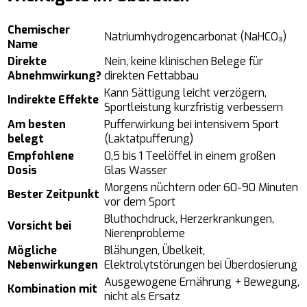
Chemischer
Natriumhydrogencarbonat (NaHCO₃)
Name
Direkte
Nein, keine klinischen Belege für
Abnehmwirkung?
direkten Fettabbau
Kann Sättigung leicht verzögern,
Indirekte Effekte
Sportleistung kurzfristig verbessern
Am besten
Pufferwirkung bei intensivem Sport
belegt
(Laktatpufferung)
Empfohlene
0,5 bis 1 Teelöffel in einem großen
Dosis
Glas Wasser
Morgens nüchtern oder 60-90 Minuten
Bester Zeitpunkt
vor dem Sport
Bluthochdruck, Herzerkrankungen,
Vorsicht bei
Nierenprobleme
Mögliche
Blähungen, Übelkeit,
Nebenwirkungen
Elektrolytstörungen bei Überdosierung
Ausgewogene Ernährung + Bewegung,
Kombination mit
nicht als Ersatz