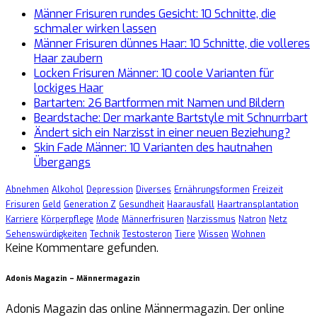
Männer Frisuren rundes Gesicht: 10 Schnitte, die
schmaler wirken lassen
Männer Frisuren dünnes Haar: 10 Schnitte, die volleres
Haar zaubern
Locken Frisuren Männer: 10 coole Varianten für
lockiges Haar
Bartarten: 26 Bartformen mit Namen und Bildern
Beardstache: Der markante Bartstyle mit Schnurrbart
Ändert sich ein Narzisst in einer neuen Beziehung?
Skin Fade Männer: 10 Varianten des hautnahen
Übergangs
Abnehmen
Alkohol
Depression
Diverses
Ernährungsformen
Freizeit
Frisuren
Geld
Generation Z
Gesundheit
Haarausfall
Haartransplantation
Karriere
Körperpflege
Mode
Männerfrisuren
Narzissmus
Natron
Netz
Sehenswürdigkeiten
Technik
Testosteron
Tiere
Wissen
Wohnen
Keine Kommentare gefunden.
Adonis Magazin – Männermagazin
Adonis Magazin das online Männermagazin. Der online