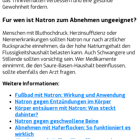
das Trinkverhalten verbessern und eine gesunde
Gewohnheit fordern.
Fur wen ist Natron zum Abnehmen ungeeignet?
Menschen mit Bluthochdruck, Herzinsuffizienz oder
Nierenerkrankungen sollten Natron nur nach arztlicher
Rucksprache einnehmen, da der hohe Natriumgehalt den
Flussigkeitshaushalt belasten kann. Auch Schwangere und
Stillende sollten vorsichtig sein. Wer Medikamente
einnimmt, die den Saure-Basen-Haushalt beeinflussen,
sollte ebenfalls den Arzt fragen.
Weitere Informationen:
Fußbad mit Natron: Wirkung und Anwendung
Natron gegen Entzündungen im Körper
Körper entsäuern mit Natron: Was steckt
dahinter?
Natron gegen geschwollene Beine
Abnehmen mit Haferflocken: So funktioniert es
wirklich