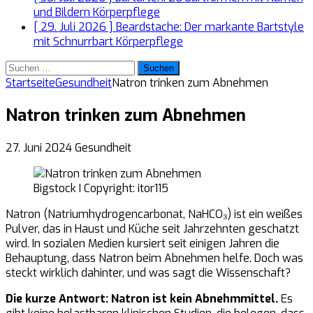
und Bildern
Körperpflege
[ 29. Juli 2026 ]
Beardstache: Der markante Bartstyle
mit Schnurrbart
Körperpflege
Suchen
nach:
Startseite
Gesundheit
Natron trinken zum Abnehmen
Natron trinken zum Abnehmen
27. Juni 2024
Gesundheit
Bigstock I Copyright: itor115
Natron (Natriumhydrogencarbonat, NaHCO₃) ist ein weißes
Pulver, das in Haust und Küche seit Jahrzehnten geschatzt
wird. In sozialen Medien kursiert seit einigen Jahren die
Behauptung, dass Natron beim Abnehmen helfe. Doch was
steckt wirklich dahinter, und was sagt die Wissenschaft?
Die kurze Antwort: Natron ist kein Abnehmmittel.
Es